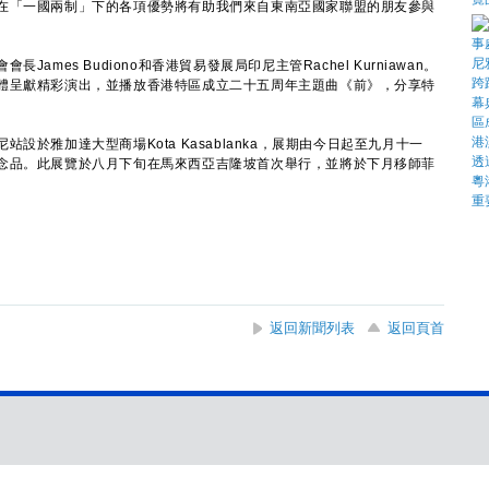
在「一國兩制」下的各項優勢將有助我們來自東南亞國家聯盟的朋友參與
es Budiono和香港貿易發展局印尼主管Rachel Kurniawan。
體呈獻精彩演出，並播放香港特區成立二十五周年主題曲《前》，分享特
雅加達大型商場Kota Kasablanka，展期由今日起至九月十一
念品。此展覽於八月下旬在馬來西亞吉隆坡首次舉行，並將於下月移師菲
返回新聞列表
返回頁首