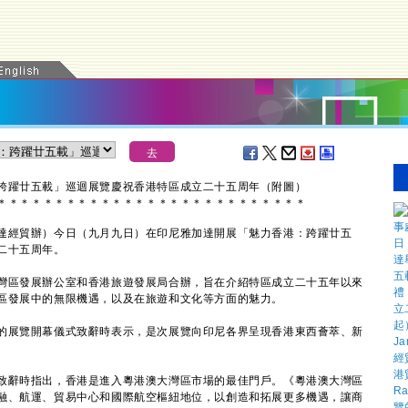
跨躍廿五載」巡迴展覽慶祝香港特區成立二十五周年（附圖）
＊
＊
＊
＊
＊
＊
＊
＊
＊
＊
＊
＊
＊
＊
＊
＊
＊
＊
＊
＊
＊
＊
＊
＊
＊
＊
＊
經貿辦）今日（九月九日）在印尼雅加達開展「魅力香港：跨躍廿五
二十五周年。
區發展辦公室和香港旅遊發展局合辦，旨在介紹特區成立二十五年以來
區發展中的無限機遇，以及在旅遊和文化等方面的魅力。
展覽開幕儀式致辭時表示，是次展覽向印尼各界呈現香港東西薈萃、新
。
辭時指出，香港是進入粵港澳大灣區市場的最佳門戶。《粵港澳大灣區
融、航運、貿易中心和國際航空樞紐地位，以創造和拓展更多機遇，讓商