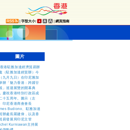
|
字型大小:
|
網頁指南
圖片