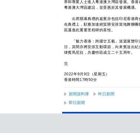
界和專業人士進入粵港澳大灣區發展。香港
粵港澳大灣區建設，並受惠於其發展機遇。
出席開幕典禮的嘉賓亦包括印尼香港商會會長Jam
在典禮上，駐雅加達經貿辦安排當地舞獅團
區邁進此重要里程碑的喜悅。
「魅力香港：跨躍廿五載」巡迴展覽印尼站設於
日，其間亦將安排互動環節，向來賓送出紀
律賓馬尼拉，共慶特區成立二十五周年。
完
2022年9月9日（星期五）
香港時間17時50分
新聞資料庫
昨日新聞
即日新聞