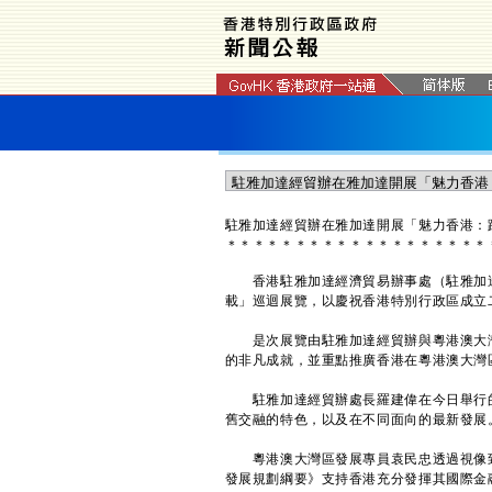
駐雅加達經貿辦在雅加達開展「魅力香港：
＊
＊
＊
＊
＊
＊
＊
＊
＊
＊
＊
＊
＊
＊
＊
＊
＊
＊
＊
香港駐雅加達經濟貿易辦事處（駐雅加達
載」巡迴展覽，以慶祝香港特別行政區成立
是次展覽由駐雅加達經貿辦與粵港澳大灣
的非凡成就，並重點推廣香港在粵港澳大灣
駐雅加達經貿辦處長羅建偉在今日舉行的
舊交融的特色，以及在不同面向的最新發展
粵港澳大灣區發展專員袁民忠透過視像致
發展規劃綱要》支持香港充分發揮其國際金