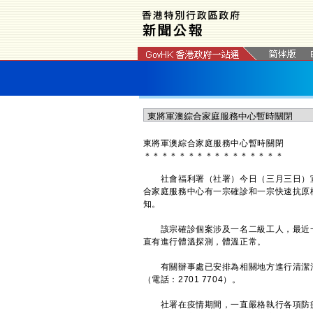
東將軍澳綜合家庭服務中心暫時關閉
＊
＊
＊
＊
＊
＊
＊
＊
＊
＊
＊
＊
＊
＊
＊
＊
社會福利署（社署）今日（三月三日）宣
合家庭服務中心有一宗確診和一宗快速抗原
知。
該宗確診個案涉及一名二級工人，最近一
直有進行體溫探測，體溫正常。
有關辦事處已安排為相關地方進行清潔消
（電話：2701 7704）。
社署在疫情期間，一直嚴格執行各項防疫