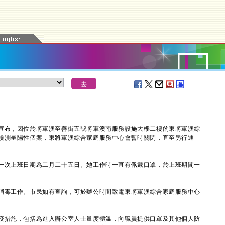
布，因位於將軍澳至善街五號將軍澳南服務設施大樓二樓的東將軍澳綜
檢測呈陽性個案，東將軍澳綜合家庭服務中心會暫時關閉，直至另行通
次上班日期為二月二十五日。她工作時一直有佩戴口罩，於上班期間一
毒工作。市民如有查詢，可於辦公時間致電東將軍澳綜合家庭服務中心
措施，包括為進入辦公室人士量度體溫，向職員提供口罩及其他個人防