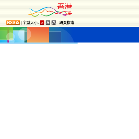
|
字型大小:
|
網頁指南