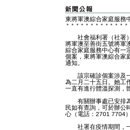
東將軍澳綜合家庭服務
＊
＊
＊
＊
＊
＊
＊
＊
＊
＊
＊
＊
＊
社會福利署（社署）
將軍澳至善街五號將軍
綜合家庭服務中心有一
個案，東將軍澳綜合家
通知。
該宗確診個案涉及一
為二月二十五日。她工
一直有進行體溫探測，
有關辦事處已安排為
民如有查詢，可於辦公
心（電話：2701 7704
社署在疫情期間，一