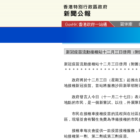
​新冠疫苗流動接種站十二月三日啓用（附圖
＊
＊
＊
＊
＊
＊
＊
＊
＊
＊
＊
＊
＊
＊
＊
＊
＊
＊
＊
政府將於十二月三日（星期五）起推出新
地接種新冠疫苗。首站將服務沙田新翠邨附
政府發言人今日（十一月二十七日）表示
地點的市民，是一個新嘗試。以往，外展隊
市民在接種車接種疫苗的流程與在社區疫
區，現場並會有醫生免費為準備接種的市民
接種車每次會提供一款疫苗接種服務，即復
站接種第一劑、第二劑或第三劑疫苗。