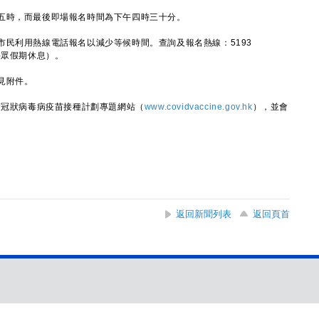
時，而最後即場報名時間為下午四時三十分。
利用熱線電話報名以減少等候時間。查詢及報名熱線：5193
公眾假期休息）。
見附件。
冠狀病毒病疫苗接種計劃專題網站（
www.covidvaccine.gov.hk
），並會
返回新聞列表
返回頁首