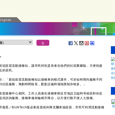
）
＊
冠疫苗流動接種站，讓市民特別是長者在他們的社區聚腳點，方便快捷
近的居民。
：「新冠疫苗流動接種站以接種車的模式運作，可於短時間內服務不同
到社區服務，籌劃時間較長，配套設施和場地限制亦較多。」
苗接種中心相同。工作人員會在接種車附近空地設立臨時等候區和休息
提供諮詢服務。接種車備有輪椅升降台，以方便行動不便人士接種。
星／BioNTech復必泰疫苗或科興克爾來福疫苗，市民可利用流動接種