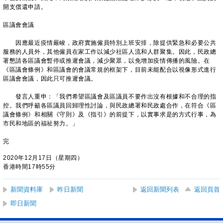
開支償還申請。
區議會會議
因應最近疫情嚴峻，政府實施僱員特別上班安排，除提供緊急和必要公共
服務的人員外，其他僱員在家工作以減少社區人流和人群聚集。因此，民政總
署懇請各區議會暫停或推遲會議，減少聚眾，以免增加疫情傳播的風險。在
《區議會條例》和區議會的會議常規的框架下，目前未能配合以視像形式進行
區議會會議，因此只可推遲會議。
發言人重申：「我們希望區議會及區議員不要作出沒有根據和不合理的指
控。我們呼籲各區議員回歸理性討論，與民政總署和民政處合作，在符合《區
議會條例》和相關《守則》及《指引》的前提下，以實事求是的方式行事，為
市民和地區的福祉努力。」
完
2020年12月17日（星期四）
香港時間17時55分
新聞資料庫
昨日新聞
返回新聞列表
返回頁首
即日新聞