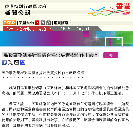
|
字型大小:
|
網頁指南
民政事務總署對區議會提出失實指控作出嚴正澄清
＊
＊
＊
＊
＊
＊
＊
＊
＊
＊
＊
＊
＊
＊
＊
＊
＊
＊
＊
＊
＊
＊
就近日民政事務總署（民政總署）和地區民政處與區議會的合作關係被惡
意渲染的問題，民政總署發言人今日（十二月十七日）作出以下嚴正澄清。
發言人說：「民政總署和地區民政處並沒有任何意圖打壓區議會。一如既
往，民政處和區議會秘書處努力跟進區議會提出的各項撥款建議及處理區議員
的各項開支償還申請，但前提是署方必須按既定的程序，在保障公共資源有效
使用的大原則下，審視和批出款項。在這前提下，區議會和區議員的合作至為
重要，這也有助署方盡快作出審批的決定。」