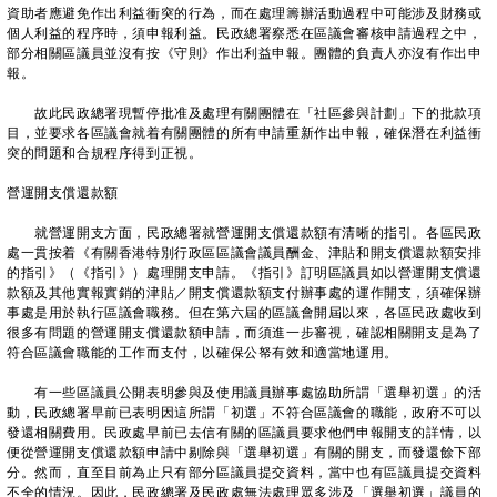
資助者應避免作出利益衝突的行為，而在處理籌辦活動過程中可能涉及財務或
個人利益的程序時，須申報利益。民政總署察悉在區議會審核申請過程之中，
部分相關區議員並沒有按《守則》作出利益申報。團體的負責人亦沒有作出申
報。
故此民政總署現暫停批准及處理有關團體在「社區參與計劃」下的批款項
目，並要求各區議會就着有關團體的所有申請重新作出申報，確保潛在利益衝
突的問題和合規程序得到正視。
營運開支償還款額
就營運開支方面，民政總署就營運開支償還款額有清晰的指引。各區民政
處一貫按着《有關香港特別行政區區議會議員酬金、津貼和開支償還款額安排
的指引》（《指引》）處理開支申請。《指引》訂明區議員如以營運開支償還
款額及其他實報實銷的津貼／開支償還款額支付辦事處的運作開支，須確保辦
事處是用於執行區議會職務。但在第六屆的區議會開屆以來，各區民政處收到
很多有問題的營運開支償還款額申請，而須進一步審視，確認相關開支是為了
符合區議會職能的工作而支付，以確保公帑有效和適當地運用。
有一些區議員公開表明參與及使用議員辦事處協助所謂「選舉初選」的活
動，民政總署早前已表明因這所謂「初選」不符合區議會的職能，政府不可以
發還相關費用。民政處早前已去信有關的區議員要求他們申報開支的詳情，以
便從營運開支償還款額申請中剔除與「選舉初選」有關的開支，而發還餘下部
分。然而，直至目前為止只有部分區議員提交資料，當中也有區議員提交資料
不全的情況。因此，民政總署及民政處無法處理眾多涉及「選舉初選」議員的