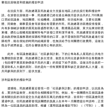
審批抗疫物資和措施的撥款申請
在抗疫方面，民政總署及民政處全力支援在地區上的抗疫行動和撥款申
請。在派發抗疫物資一事，民政總署已經在過去兩個月提供合共約1,700萬個
口罩給區議會、地區團體、社福機構、志願團體、街坊福利會、主要社區團
體、同鄉會、鄉事委員會等派發給有需要的市民。民政總署亦因應疫情發展，
向有多個確診個案的屋苑如葵盛西邨第八座、觀塘麗晶花園、黃大仙東頭邨貴
東樓、鑽石山龍蟠苑龍珊閣等每戶派發口罩和潔手液等。民政總署安排派發的
是由政府物流服務署經採購程序購得的口罩，故不需個別部門或民政處進行採
購程序，能在很短的時間內組織派發，也無須給予任何團體行政費用。這做法
既合乎經濟效益，也符合審慎使用公帑的原則。
此外，有區議會建議以「社區參與計劃」下的公帑為私人屋苑的公共地方
免費噴防疫塗層，民政總署已多次澄清，願意在共同出資參與和符合客觀條件
（包括樓宇應貨差餉價值不高的大廈）的前提下給予資助。這做法符合政府一
貫資助私人大廈的原則，目的是向一些有實際需要和缺乏資源的私人大廈，在
共同參與的原則下，提供支援。
涉利益衝突的撥款申請
遺憾地，民政總署最近發現一些「社區參與計劃」的撥款申請，以抗疫為
名，實涉利益衝突，未能符合相關撥款守則。例如，有一個團體向五個區議會
就有關抗疫的項目提交合共超過四百萬元的撥款申請，並得到一些區議會同意
通過申請。但民政總署發現該團體的負責人在本年一月團體提出申請時，正受
聘為一位區議員的議員助理。根據《運用區議會撥款守則》（《守則》），獲