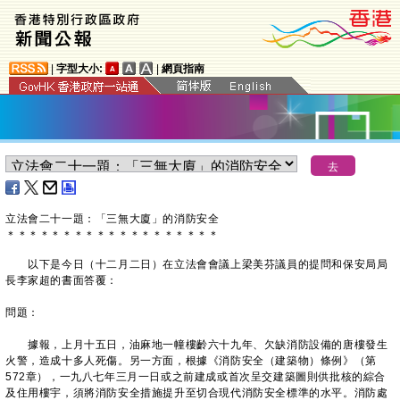
|
字型大小:
|
網頁指南
立法會二十一題：「三無大廈」的消防安全
＊
＊
＊
＊
＊
＊
＊
＊
＊
＊
＊
＊
＊
＊
＊
＊
＊
＊
＊
以下是今日（十二月二日）在立法會會議上梁美芬議員的提問和保安局局
長李家超的書面答覆：
問題：
據報，上月十五日，油麻地一幢樓齡六十九年、欠缺消防設備的唐樓發生
火警，造成十多人死傷。另一方面，根據《消防安全（建築物）條例》（第
572章），一九八七年三月一日或之前建成或首次呈交建築圖則供批核的綜合
及住用樓宇，須將消防安全措施提升至切合現代消防安全標準的水平。消防處