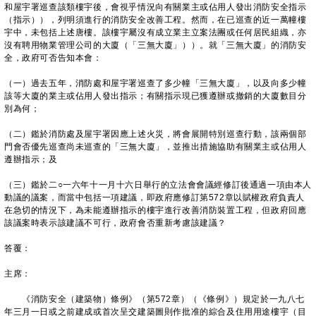
和屋宇署巡查該類樓宇後，會視乎情況向有關業主或佔用人發出消防安全指示
（指示）），列明須進行的消防安全改善工程。然而，在已巡查的近一萬幢樓
宇中，未包括上述唐樓。該樓宇屬沒有成立業主立案法團或任何居民組織，亦
沒有聘用物業管理公司的大廈（「三無大廈」））。就「三無大廈」的消防安
全，政府可否告知本會：
（一）過去五年，消防處和屋宇署巡查了多少幢「三無大廈」，以及向多少幢
該等大廈的業主或佔用人發出指示；有關指示現已獲遵辦或撤銷的大廈數目分
別為何；
（二）鑑於消防處及屋宇署因應上述火災，將會展開特別巡查行動，該兩個部
門會否優先巡查尚未巡查的「三無大廈」，並推出措施協助有關業主或佔用人
遵辦指示；及
（三）鑑於二○一六年十一月十六日舉行的立法會會議經修訂後通過一項由本人
動議的議案，而當中包括一項建議，即政府應修訂第572章以賦權政府負責人
在急切的情況下，為未能遵辦指示的樓宇進行改善消防裝置工程，但政府回應
該議案時表示該建議不可行，政府會否重新考慮該建議？
答覆：
主席：
《消防安全（建築物）條例》（第572章）（《條例》）規定於一九八七
年三月一日或之前建成或首次呈交建築圖則作批准的綜合及住用用途樓宇（目