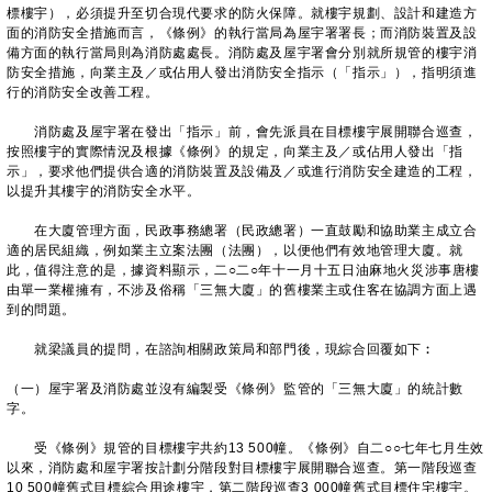
標樓宇），必須提升至切合現代要求的防火保障。就樓宇規劃、設計和建造方
面的消防安全措施而言，《條例》的執行當局為屋宇署署長；而消防裝置及設
備方面的執行當局則為消防處處長。消防處及屋宇署會分別就所規管的樓宇消
防安全措施，向業主及／或佔用人發出消防安全指示（「指示」），指明須進
行的消防安全改善工程。
消防處及屋宇署在發出「指示」前，會先派員在目標樓宇展開聯合巡查，
按照樓宇的實際情況及根據《條例》的規定，向業主及／或佔用人發出「指
示」，要求他們提供合適的消防裝置及設備及／或進行消防安全建造的工程，
以提升其樓宇的消防安全水平。
在大廈管理方面，民政事務總署（民政總署）一直鼓勵和協助業主成立合
適的居民組織，例如業主立案法團（法團），以便他們有效地管理大廈。就
此，值得注意的是，據資料顯示，二○二○年十一月十五日油麻地火災涉事唐樓
由單一業權擁有，不涉及俗稱「三無大廈」的舊樓業主或住客在協調方面上遇
到的問題。
就梁議員的提問，在諮詢相關政策局和部門後，現綜合回覆如下︰
（一）屋宇署及消防處並沒有編製受《條例》監管的「三無大廈」的統計數
字。
受《條例》規管的目標樓宇共約13 500幢。《條例》自二○○七年七月生效
以來，消防處和屋宇署按計劃分階段對目標樓宇展開聯合巡查。第一階段巡查
10 500幢舊式目標綜合用途樓宇，第二階段巡查3 000幢舊式目標住宅樓宇。