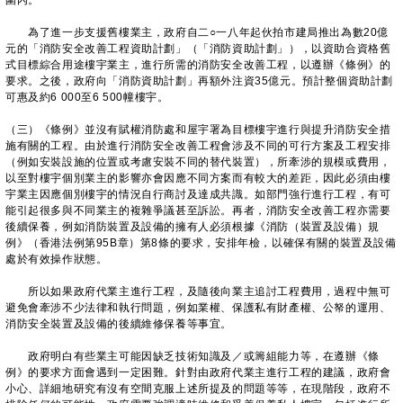
圍內。
為了進一步支援舊樓業主，政府自二○一八年起伙拍市建局推出為數20億
元的「消防安全改善工程資助計劃」（「消防資助計劃」），以資助合資格舊
式目標綜合用途樓宇業主，進行所需的消防安全改善工程，以遵辦《條例》的
要求。之後，政府向「消防資助計劃」再額外注資35億元。預計整個資助計劃
可惠及約6 000至6 500幢樓宇。
（三）《條例》並沒有賦權消防處和屋宇署為目標樓宇進行與提升消防安全措
施有關的工程。由於進行消防安全改善工程會涉及不同的可行方案及工程安排
（例如安裝設施的位置或考慮安裝不同的替代裝置），所牽涉的規模或費用，
以至對樓宇個別業主的影響亦會因應不同方案而有較大的差距，因此必須由樓
宇業主因應個別樓宇的情況自行商討及達成共識。如部門強行進行工程，有可
能引起很多與不同業主的複雜爭議甚至訴訟。再者，消防安全改善工程亦需要
後續保養，例如消防裝置及設備的擁有人必須根據《消防（裝置及設備）規
例》（香港法例第95B章）第8條的要求，安排年檢，以確保有關的裝置及設備
處於有效操作狀態。
所以如果政府代業主進行工程，及隨後向業主追討工程費用，過程中無可
避免會牽涉不少法律和執行問題，例如業權、保護私有財產權、公帑的運用、
消防安全裝置及設備的後續維修保養等事宜。
政府明白有些業主可能因缺乏技術知識及／或籌組能力等，在遵辦《條
例》的要求方面會遇到一定困難。針對由政府代業主進行工程的建議，政府會
小心、詳細地研究有沒有空間克服上述所提及的問題等等，在現階段，政府不