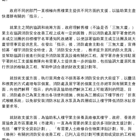
政府不同的部門一直積極向舊樓業主提供不同方面的支援，以協助業主盡
快遵辦有關的「指示」。
就業主之間的協調和統籌方面，政府理解舊樓（不論是否「三無大廈」）
業主在協調消防安全改善工程上或有一定的困難，所以消防處及屋宇署會把尚
未成立法團的目標樓宇名單通知民政總署，以便該署協助業主成立法團及就大
廈管理事宜提供意見。在發出「指示」後，消防處會主動在「三無大廈」宣傳
招募「樓宇消防安全特使」及「消防安全大使」，務求提升居民的防火意識，
並幫助協調日後進行與提升消防裝置及設備有關的工程。屋宇署亦會安排駐屋
宇署的社工支援服務隊向有需要人士提供進一步的協助，包括協調大廈居民進
行所須的檢驗及工程、幫助申請合適的財政支援計劃等。
就技術支援方面，執行當局會在不損害基本消防安全的大前提下，以靈活
和務實的方式處理每宗個案。消防處及屋宇署的個案主任亦經常與有關業主會
面，向他們解釋「指示」的內容及協助他們解決工程上可能遇到的問題。目
前，消防處亦已為業主推出各項便利措施，例如為三層或以下樓宇推行「折衷
式喉轆系統」以免卻安裝消防水缸及水泵及為四層或以上樓宇降低消防水缸容
量要求等。
就財政支援方面，為協助私人樓宇業主保養及維修其樓宇，政府、香港房
屋協會及市區重建局（市建局）一直為有需要的業主提供多項財政支援計劃，
包括「樓宇安全貸款計劃」、「有需要人士維修自住物業津貼計劃」等。與
《條例》有關的消防安全改善工程，已列入這些計劃可獲資助或貸款的工程範