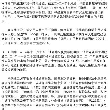
兩個部門現正進行第一階段巡查。截至二○二○年十月底，消防處和屋宇署已完
成巡查9 702幢目標樓宇，並已向8 447幢目標樓宇發出「指示」，當中有452
幢樓宇已遵辦屋宇署就樓宇規劃、設計和建造方面的消防安全建造所發出的
「指示」，另外有334幢樓宇已遵辦消防處就消防裝置及設備所發出的「指
示」。
在向業主及／或佔用人發出的「指示」數目方面，消防處已向業主及／或
佔用人發出超過208 000張「指示」，現時已獲業主及／或佔用人遵辦或已獲
撤銷（註）的「指示」（即不用再跟進的「指示」）的數目已超過84 000張，
比率達40%；在屋宇署方面達27%。
（二）因應二○二○年十一月十五日油麻地火災揭示的風險，消防處及屋宇署已
於二○二○年十一月二十三日展開特別巡查行動，目標是在二○二○年年底前完成
巡查與火災涉事樓宇樓齡相若（即六十年樓齡或以上）約2 800幢住用或商住
樓宇。巡查行動中的目標樓宇遍佈全港，包括九龍城區、油尖旺區以及灣仔區
等較多舊樓的地區。
消防處及屋宇署會根據巡查結果、所搜集到的資料，按照相關法例就違規
事項採取適當執法行動，以確保消防及樓宇安全。消防處會特別留意逃生途徑
被阻塞或出口被鎖上、消防設備及裝置損壞、過量儲存危險品等情況，並根據
《消防條例》（第95章）和《危險品條例》（第295章）採取執法行動，包括
檢控或發出「消除火警危險通知書」等。屋宇署則會特別留意目標大廈公用逃
生途徑的情況及樓宇有否消防隱患，並會根據《建築物條例》（第123章）向
有關業主發出法定命令，要求有關業主在指定期限內清拆僭建物或糾正違規之
處。