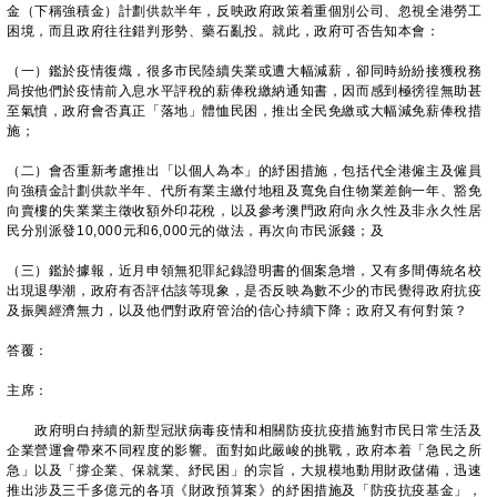
金（下稱強積金）計劃供款半年，反映政府政策着重個別公司、忽視全港勞工
困境，而且政府往往錯判形勢、藥石亂投。就此，政府可否告知本會：
（一）鑑於疫情復熾，很多市民陸續失業或遭大幅減薪，卻同時紛紛接獲稅務
局按他們於疫情前入息水平評稅的薪俸稅繳納通知書，因而感到極徬徨無助甚
至氣憤，政府會否真正「落地」體恤民困，推出全民免繳或大幅減免薪俸稅措
施；
（二）會否重新考慮推出「以個人為本」的紓困措施，包括代全港僱主及僱員
向強積金計劃供款半年、代所有業主繳付地租及寬免自住物業差餉一年、豁免
向賣樓的失業業主徵收額外印花稅，以及參考澳門政府向永久性及非永久性居
民分別派發10,000元和6,000元的做法，再次向市民派錢；及
（三）鑑於據報，近月申領無犯罪紀錄證明書的個案急增，又有多間傳統名校
出現退學潮，政府有否評估該等現象，是否反映為數不少的市民覺得政府抗疫
及振興經濟無力，以及他們對政府管治的信心持續下降；政府又有何對策？
答覆：
主席：
政府明白持續的新型冠狀病毒疫情和相關防疫抗疫措施對市民日常生活及
企業營運會帶來不同程度的影響。面對如此嚴峻的挑戰，政府本着「急民之所
急」以及「撐企業、保就業、紓民困」的宗旨，大規模地動用財政儲備，迅速
推出涉及三千多億元的各項《財政預算案》的紓困措施及「防疫抗疫基金」，