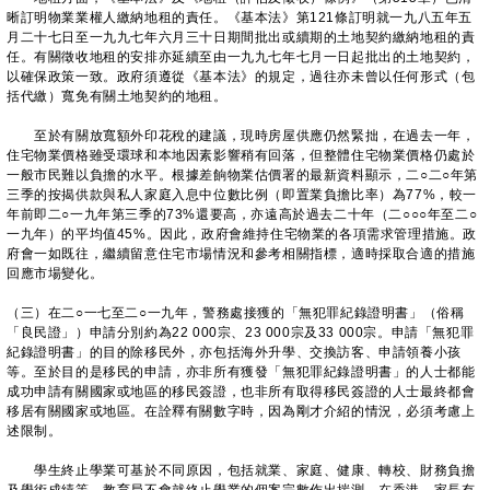
晰訂明物業業權人繳納地租的責任。《基本法》第121條訂明就一九八五年五
月二十七日至一九九七年六月三十日期間批出或續期的土地契約繳納地租的責
任。有關徵收地租的安排亦延續至由一九九七年七月一日起批出的土地契約，
以確保政策一致。政府須遵從《基本法》的規定，過往亦未曾以任何形式（包
括代繳）寬免有關土地契約的地租。
至於有關放寬額外印花稅的建議，現時房屋供應仍然緊拙，在過去一年，
住宅物業價格雖受環球和本地因素影響稍有回落，但整體住宅物業價格仍處於
一般市民難以負擔的水平。根據差餉物業估價署的最新資料顯示，二○二○年第
三季的按揭供款與私人家庭入息中位數比例（即置業負擔比率）為77%，較一
年前即二○一九年第三季的73%還要高，亦遠高於過去二十年（二○○○年至二○
一九年）的平均值45%。因此，政府會維持住宅物業的各項需求管理措施。政
府會一如既往，繼續留意住宅市場情況和參考相關指標，適時採取合適的措施
回應市場變化。
（三）在二○一七至二○一九年，警務處接獲的「無犯罪紀錄證明書」（俗稱
「良民證」）申請分別約為22 000宗、23 000宗及33 000宗。申請「無犯罪
紀錄證明書」的目的除移民外，亦包括海外升學、交換訪客、申請領養小孩
等。至於目的是移民的申請，亦非所有獲發「無犯罪紀錄證明書」的人士都能
成功申請有關國家或地區的移民簽證，也非所有取得移民簽證的人士最終都會
移居有關國家或地區。在詮釋有關數字時，因為剛才介紹的情況，必須考慮上
述限制。
學生終止學業可基於不同原因，包括就業、家庭、健康、轉校、財務負擔