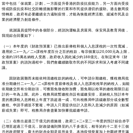
當中包括「保就業」計劃，一方面提升香港的防疫抗疫能力，另一方面向受疫
情或防疫抗疫和社交距離措施影響的行業和市民提供適切的援助。過去數周疫
情轉差，政府有必要繼續全力遏制疫情，才能為恢復經濟活動、緩減市民及企
業的經濟壓力創造條件。
就謝議員提問中的各個部分，經諮詢運輸及房屋局、保安局及教育局後，
我現綜合回覆如下：
（一）本年度的《財政預算案》已推出薪俸稅和個人入息課稅的一次性寬減，
適用於二○一九／二○課稅年度百分之百的稅款，每宗個案以20,000元為上限，
全港約195萬名納稅人受惠，政府收入因此減少約188億元。在制定來年《財
政預算案》的諮詢過程中，我們會繼續聽取市民的不同訴求和深入考慮不同建
議。
因財政困難而未能依時清繳稅款的納稅人，可申請分期繳稅。獲稅務局批
准分期繳付二○一九／二○課稅年度薪俸稅及個人入息課稅稅單的納稅人，如能
依期繳交所有分期款項，可獲豁免徵收附加費，豁免期以稅單的繳稅期限日起
計的一年為上限。此外，稅務局就暫繳稅亦設有緩繳安排，若納稅人預計本年
度的應課稅入息將較上年度下跌超過一成，可向稅務局申請緩繳部分或全數暫
繳稅。申請手續並不繁複，申請人只需提供估計入息和入息減少的原因（如減
薪或失業）即可。稅務局亦會盡量加快審批緩繳申請。
（二）在推出超過三千億元的措施後，政府二○二○至二一年度的預計綜合赤字
已增至超過三千億元，財政儲備則降至約八千多億元，相等於約十二至十三個
月的政府開支，龐大的財赤金額是前所未見。本地疫情發展加上外圍經濟充滿