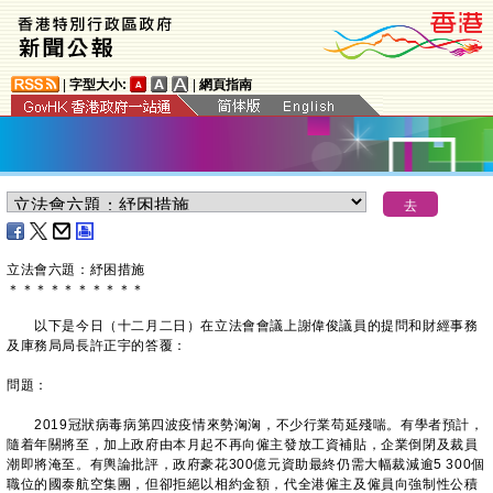
|
字型大小:
|
網頁指南
立法會六題：紓困措施
＊
＊
＊
＊
＊
＊
＊
＊
＊
＊
以下是今日（十二月二日）在立法會會議上謝偉俊議員的提問和財經事務
及庫務局局長許正宇的答覆：
問題：
2019冠狀病毒病第四波疫情來勢洶洶，不少行業苟延殘喘。有學者預計，
隨着年關將至，加上政府由本月起不再向僱主發放工資補貼，企業倒閉及裁員
潮即將淹至。有輿論批評，政府豪花300億元資助最終仍需大幅裁減逾5 300個
職位的國泰航空集團，但卻拒絕以相約金額，代全港僱主及僱員向強制性公積