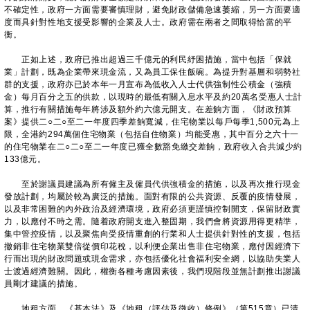
不確定性，政府一方面需要審慎理財，避免財政儲備急速萎縮，另一方面要適
度而具針對性地支援受影響的企業及人士。政府需在兩者之間取得恰當的平
衡。
正如上述，政府已推出超過三千億元的利民紓困措施，當中包括「保就
業」計劃，既為企業帶來現金流，又為員工保住飯碗。為提升對基層和弱勢社
群的支援，政府亦已於本年一月宣布為低收入人士代供強制性公積金（強積
金）每月百分之五的供款，以現時的最低有關入息水平及約20萬名受惠人士計
算，推行有關措施每年將涉及額外約六億元開支。在差餉方面，《財政預算
案》提供二○二○至二一年度四季差餉寬減，住宅物業以每戶每季1,500元為上
限，全港約294萬個住宅物業（包括自住物業）均能受惠，其中百分之六十一
的住宅物業在二○二○至二一年度已獲全數豁免繳交差餉，政府收入合共減少約
133億元。
至於謝議員建議為所有僱主及僱員代供強積金的措施，以及再次推行現金
發放計劃，均屬於較為廣泛的措施。面對有限的公共資源、反覆的疫情發展，
以及非常困難的內外政治及經濟環境，政府必須更謹慎控制開支，保留財政實
力，以應付不時之需。隨着政府開支進入整固期，我們會將資源用得更精準，
集中管控疫情，以及聚焦向受疫情重創的行業和人士提供針對性的支援，包括
撤銷非住宅物業雙倍從價印花稅，以利便企業出售非住宅物業，應付因經濟下
行而出現的財政問題或現金需求，亦包括優化社會福利安全網，以協助失業人
士渡過經濟難關。因此，權衡各種考慮因素後，我們現階段並無計劃推出謝議
員剛才建議的措施。
地租方面，《基本法》及《地租（評估及徵收）條例》（第515章）已清