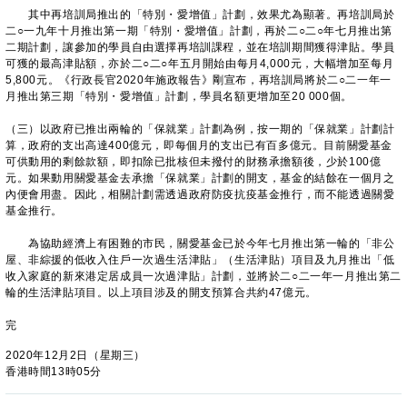
其中再培訓局推出的「特別・愛增值」計劃，效果尤為顯著。再培訓局於
二○一九年十月推出第一期「特別・愛增值」計劃，再於二○二○年七月推出第
二期計劃，讓參加的學員自由選擇再培訓課程，並在培訓期間獲得津貼。學員
可獲的最高津貼額，亦於二○二○年五月開始由每月4,000元，大幅增加至每月
5,800元。《行政長官2020年施政報告》剛宣布，再培訓局將於二○二一年一
月推出第三期「特別・愛增值」計劃，學員名額更增加至20 000個。
（三）以政府已推出兩輪的「保就業」計劃為例，按一期的「保就業」計劃計
算，政府的支出高達400億元，即每個月的支出已有百多億元。目前關愛基金
可供動用的剩餘款額，即扣除已批核但未撥付的財務承擔額後，少於100億
元。如果動用關愛基金去承擔「保就業」計劃的開支，基金的結餘在一個月之
內便會用盡。因此，相關計劃需透過政府防疫抗疫基金推行，而不能透過關愛
基金推行。
為協助經濟上有困難的市民，關愛基金已於今年七月推出第一輪的「非公
屋、非綜援的低收入住戶一次過生活津貼」（生活津貼）項目及九月推出「低
收入家庭的新來港定居成員一次過津貼」計劃，並將於二○二一年一月推出第二
輪的生活津貼項目。以上項目涉及的開支預算合共約47億元。
完
2020年12月2日（星期三）
香港時間13時05分