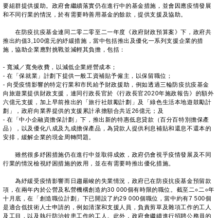
要組群提供援助。政府會繼續落實仍在進行中的基金措施，並會因應疫情發展
和不同行業的情況，於有需要時善用基金的餘款，提供支援及協助。
在防疫抗疫基金連同二零二零至二一年度《政府財政預算案》下，政府共
推出約值3,100億元的紓緩措施，當中包括推出及優化一系列支援企業的措
施，協助企業應對挑戰並減輕其負擔，包括：
- 寬減／寬免收費，以減低企業經營成本；
- 在「保就業」計劃下提供一般工資補貼予僱主，以保留職位；
- 向受疫情影響的特定行業和市民給予財政援助，例如透過三輪防疫抗疫基金
向旅遊業提供財政支援，連同行政長官於《行政長官2020年施政報告》的額外
六億元支援，加上早前推出的「旅行社鼓勵計劃」及「綠色生活本地遊鼓勵計
劃」，政府向業界提供的支援累計承擔額合共近26億元；及
- 在「中小企融資擔保計劃」下，推出新的特惠低息貸款（百分百特別擔保產
品），以及優化八成及九成擔保產品，為貸款人提供利息補貼和還息不還本的
安排，緩解企業的現金周轉問題。
雖然很多紓困措施仍在進行中並取得成效，政府仍會視乎疫情發展及不同
行業的情況檢視紓困措施的效用，並在有需要時推出優化措施。
為紓緩受疫情影響而日趨嚴峻的失業情況，政府已在防疫抗疫基金預留款
項，在兩年內於公營及私營機構創造約30 000個有時限的職位。截至二○二○年
十月底，在「創造職位計劃」下已開設了約29 000個職位，當中約有7 500個
是適合低技術人士申請的，例如清潔和支援人員，負責剪草及雜項工作的工人
及工目，以及執行防治蚊患工作的工人。此外，政府會繼續進行招聘公務員的