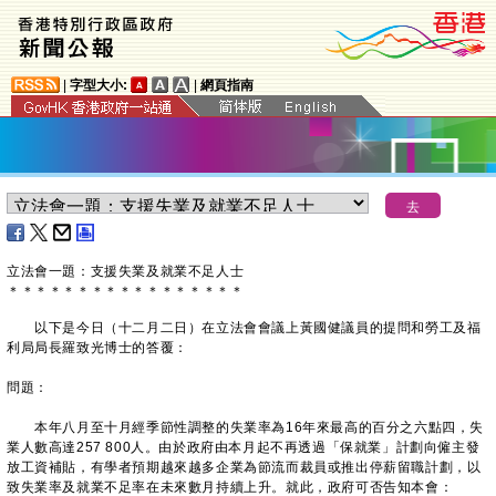
|
字型大小:
|
網頁指南
立法會一題：支援失業及就業不足人士
＊
＊
＊
＊
＊
＊
＊
＊
＊
＊
＊
＊
＊
＊
＊
＊
＊
以下是今日（十二月二日）在立法會會議上黃國健議員的提問和勞工及福
利局局長羅致光博士的答覆：
問題：
本年八月至十月經季節性調整的失業率為16年來最高的百分之六點四，失
業人數高達257 800人。由於政府由本月起不再透過「保就業」計劃向僱主發
放工資補貼，有學者預期越來越多企業為節流而裁員或推出停薪留職計劃，以
致失業率及就業不足率在未來數月持續上升。就此，政府可否告知本會：