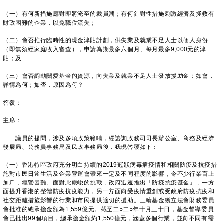
（一）有何新措施應對即將淹至的裁員潮；有何針對性措施刺激經濟及拯救有
財政困難的企業，以免職位流失；
（二）會否推行臨時性的現金津貼計劃，供失業及就業不足人士以個人身份
（即無須經家庭收入審查），申請為期最多六個月、每月最多9,000元的津
貼；及
（三）會否調動關愛基金的資源，向失業及就業不足人士發放援助金；如會，
詳情為何；如否，原因為何？
答覆：
主席：
議員的提問，涉及多項政策範疇，經諮詢政務司司長辦公室、商務及經濟
發展局、公務員事務局及民政事務局後，我現答覆如下：
（一）香港特區政府充分明白持續的2019冠狀病毒病疫情和相關防疫及抗疫措
施對市民日常生活及企業營運會帶來一定及不同程度的影響，令不少行業百上
加斤，經營困難。面對此嚴峻的挑戰，政府迅速推出「防疫抗疫基金」，一方
面提升香港的整體防疫抗疫能力，另一方面向受疫情重創或受政府防疫抗疫和
社交距離措施影響的行業和市民提供適切的援助。三輪基金獲立法會財務委員
會批准的總承擔金額為1,559億元。截至二○二○年十月三十日，基金督導委員
會已批出99個項目，總承擔金額約1,550億元，涵蓋多個行業，並向不同有需