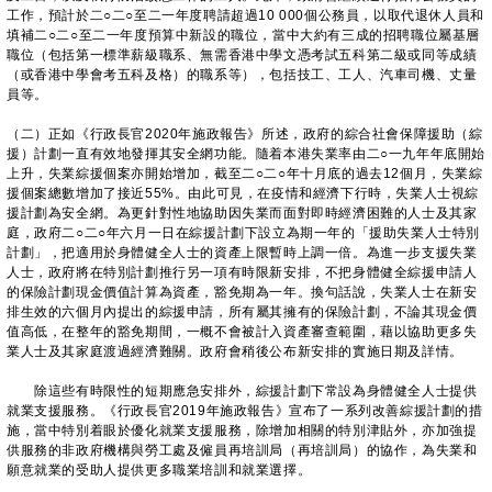
工作，預計於二○二○至二一年度聘請超過10 000個公務員，以取代退休人員和
填補二○二○至二一年度預算中新設的職位，當中大約有三成的招聘職位屬基層
職位（包括第一標準薪級職系、無需香港中學文憑考試五科第二級或同等成績
（或香港中學會考五科及格）的職系等），包括技工、工人、汽車司機、丈量
員等。
（二）正如《行政長官2020年施政報告》所述，政府的綜合社會保障援助（綜
援）計劃一直有效地發揮其安全網功能。隨着本港失業率由二○一九年年底開始
上升，失業綜援個案亦開始增加，截至二○二○年十月底的過去12個月，失業綜
援個案總數增加了接近55%。由此可見，在疫情和經濟下行時，失業人士視綜
援計劃為安全網。為更針對性地協助因失業而面對即時經濟困難的人士及其家
庭，政府二○二○年六月一日在綜援計劃下設立為期一年的「援助失業人士特別
計劃」，把適用於身體健全人士的資產上限暫時上調一倍。為進一步支援失業
人士，政府將在特別計劃推行另一項有時限新安排，不把身體健全綜援申請人
的保險計劃現金價值計算為資產，豁免期為一年。換句話說，失業人士在新安
排生效的六個月內提出的綜援申請，所有屬其擁有的保險計劃，不論其現金價
值高低，在整年的豁免期間，一概不會被計入資產審查範圍，藉以協助更多失
業人士及其家庭渡過經濟難關。政府會稍後公布新安排的實施日期及詳情。
除這些有時限性的短期應急安排外，綜援計劃下常設為身體健全人士提供
就業支援服務。《行政長官2019年施政報告》宣布了一系列改善綜援計劃的措
施，當中特別着眼於優化就業支援服務，除增加相關的特別津貼外，亦加強提
供服務的非政府機構與勞工處及僱員再培訓局（再培訓局）的協作，為失業和
願意就業的受助人提供更多職業培訓和就業選擇。