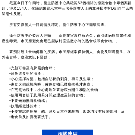
截至今日下午四時，衞生防護中心共確認63個相關的懷疑食物中毒個案群
組，涉及154人。化驗結果顯示當中三名受影響人士的糞便樣本對D組沙門氏菌
呈陽性反應。
所有受影響人士目前情況穩定。衞生防護中心正繼續調查。
衞生防護中心發言人呼籲：「食物在室溫存放過久，會引致病原體繁殖和
產生毒素。市民應避免食用已擺放於室溫數小時的熟食或即食食物。」
要預防經由食物傳播的疾病，市民應經常保持個人、食物及環境衞生。在
外進食時，應注意以下要點：
•光顧可靠及有牌照的食肆；
•避免進食生的海產；
•小心選擇冷盤，包括自助餐的刺身、壽司及生蠔；
•進食火鍋或燒烤時，確保食物已徹底煮熟才進食；
•在烹煮過程中，小心處理並要徹底分開生和熟的食物；
•使用兩套筷子及用具分開處理生及熟的食物；
•不要光顧無牌食物檔；
•飲用經煮沸的水；
•不要嘗試使用鹽、醋、酒及日本芥末殺菌，因為均沒有殺菌效用；及
•進食前及如廁後要洗手。
相關連結