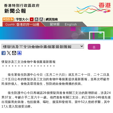
|
字型大小:
|
網頁指南
懷疑涉及三文治食物中毒個案最新匯報
＊
＊
＊
＊
＊
＊
＊
＊
＊
＊
＊
＊
＊
＊
＊
＊
＊
衞生署衞生防護中心今日（五月二十六日）就五月二十一日、二十二日及
二十五日公布的懷疑涉及三文治的食物中毒個案提供最新匯報，並再次呼籲市
民保持個人、食物及環境衞生，預防經由食物傳播的疾病。
衞生防護中心今日再確認26個懷疑與進食有關三文治的新增群組，涉及24
男37女，年齡介乎二至六十一歲。他們進食有關三文治，約三至86小時後先後
出現腸胃炎病徵，包括腹痛、嘔吐、腹瀉和發燒等。當中52人曾經求醫，其中
17人需入院接受治療。