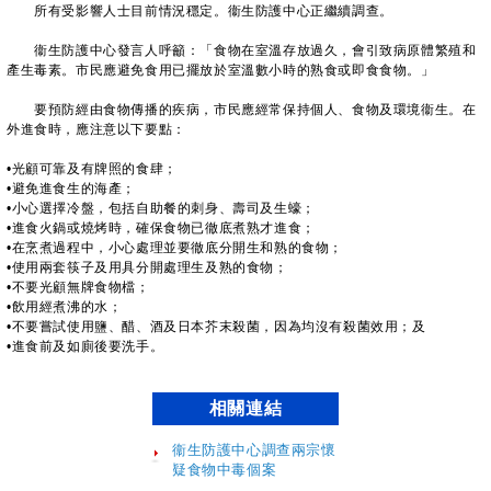
所有受影響人士目前情況穩定。衞生防護中心正繼續調查。
衞生防護中心發言人呼籲：「食物在室溫存放過久，會引致病原體繁殖和
產生毒素。市民應避免食用已擺放於室溫數小時的熟食或即食食物。」
要預防經由食物傳播的疾病，市民應經常保持個人、食物及環境衞生。在
外進食時，應注意以下要點：
•光顧可靠及有牌照的食肆；
•避免進食生的海產；
•小心選擇冷盤，包括自助餐的刺身、壽司及生蠔；
•進食火鍋或燒烤時，確保食物已徹底煮熟才進食；
•在烹煮過程中，小心處理並要徹底分開生和熟的食物；
•使用兩套筷子及用具分開處理生及熟的食物；
•不要光顧無牌食物檔；
•飲用經煮沸的水；
•不要嘗試使用鹽、醋、酒及日本芥末殺菌，因為均沒有殺菌效用；及
•進食前及如廁後要洗手。
相關連結
衞生防護中心調查兩宗懷
疑食物中毒個案