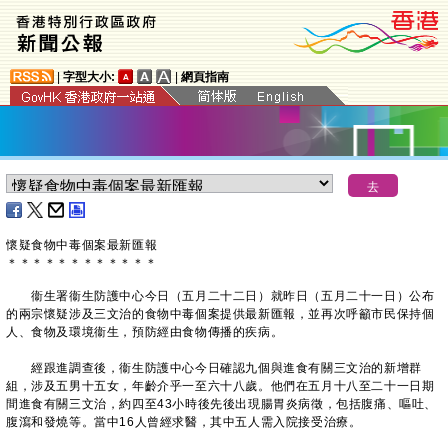
|
字型大小:
|
網頁指南
懷疑食物中毒個案最新匯報
＊
＊
＊
＊
＊
＊
＊
＊
＊
＊
＊
＊
衞生署衞生防護中心今日（五月二十二日）就昨日（五月二十一日）公布
的兩宗懷疑涉及三文治的食物中毒個案提供最新匯報，並再次呼籲市民保持個
人、食物及環境衞生，預防經由食物傳播的疾病。
經跟進調查後，衞生防護中心今日確認九個與進食有關三文治的新增群
組，涉及五男十五女，年齡介乎一至六十八歲。他們在五月十八至二十一日期
間進食有關三文治，約四至43小時後先後出現腸胃炎病徵，包括腹痛、嘔吐、
腹瀉和發燒等。當中16人曾經求醫，其中五人需入院接受治療。