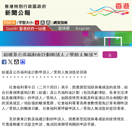
|
字型大小:
|
網頁指南
綜援及公共福利金計劃申請人／受助人
無
須急於回港
＊
＊
＊
＊
＊
＊
＊
＊
＊
＊
＊
＊
＊
＊
＊
＊
＊
＊
＊
＊
＊
＊
＊
社會福利署今日（二月十四日）表示，因應新型冠狀病毒感染的疫情，綜
合社會保障援助計劃（綜援）及公共福利金計劃（包括高齡津貼、長者生活津
貼及傷殘津貼）的申請人／受助人，如因疫情而未能及時返港以符合相關計劃
的居港規定／領款後的離港寬限，社會福利署署長將會酌情豁免計算有關申請
人／受助人的離港日數。社會福利署呼籲申請人／受助人無須急於趕回香港。
至於廣東計劃及福建計劃的申請人，因應新型冠狀病毒感染的疫情情況，
可透過郵遞方式提交申請，無須回港辦理有關的申請手續。