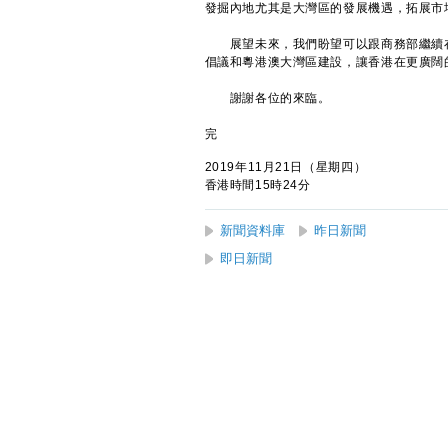
發掘內地尤其是大灣區的發展機遇，拓展市
展望未來，我們盼望可以跟商務部繼續在各
倡議和粵港澳大灣區建設，讓香港在更廣闊
謝謝各位的來臨。
完
2019年11月21日（星期四）
香港時間15時24分
新聞資料庫
昨日新聞
即日新聞