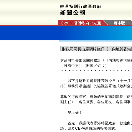
財政司司長出席關於修訂《〈內地與香港關
（只有中文）（附圖／短片）
＊
＊
＊
＊
＊
＊
＊
＊
＊
＊
＊
＊
＊
＊
＊
＊
＊
＊
＊
以下是財政司司長陳茂波今日（十一月二
排〉服務貿易協議》的協議簽署儀式致辭全
尊敬的行政長官、尊敬的王炳南副部長（商
副主任）、各位來賓、各位朋友、各位同事
早上好！
首先，我謹代表香港特區政府，歡迎由王
議，以及CEPA新協議的簽署儀式。