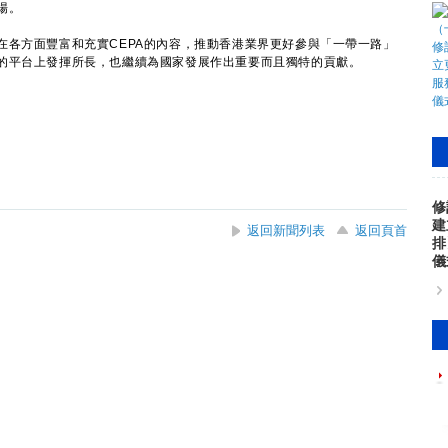
場。
方面豐富和充實CEPA的內容，推動香港業界更好參與「一帶一路」
的平台上發揮所長，也繼續為國家發展作出重要而且獨特的貢獻。
修
建
返回新聞列表
返回頁首
排
儀