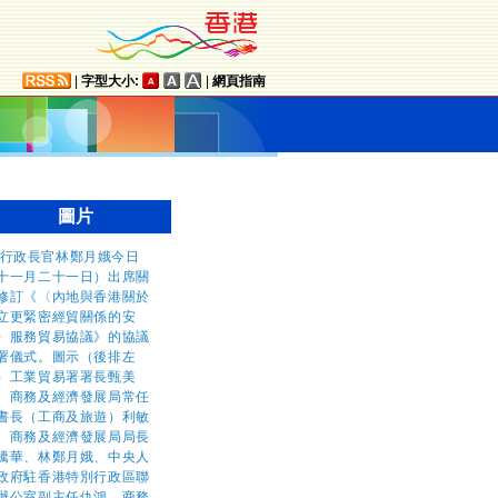
|
字型大小:
|
網頁指南
圖片