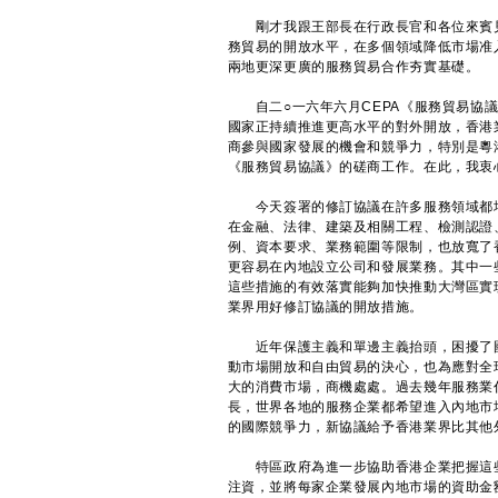
剛才我跟王部長在行政長官和各位來賓見證
務貿易的開放水平，在多個領域降低市場准
兩地更深更廣的服務貿易合作夯實基礎。
自二○一六年六月CEPA《服務貿易協議
國家正持續推進更高水平的對外開放，香港
商參與國家發展的機會和競爭力，特別是粵
《服務貿易協議》的磋商工作。在此，我衷
今天簽署的修訂協議在許多服務領域都增
在金融、法律、建築及相關工程、檢測認證
例、資本要求、業務範圍等限制，也放寬了
更容易在內地設立公司和發展業務。其中一
這些措施的有效落實能夠加快推動大灣區實
業界用好修訂協議的開放措施。
近年保護主義和單邊主義抬頭，困擾了國
動市場開放和自由貿易的決心，也為應對全
大的消費市場，商機處處。過去幾年服務業
長，世界各地的服務企業都希望進入內地市
的國際競爭力，新協議給予香港業界比其他
特區政府為進一步協助香港企業把握這些
注資，並將每家企業發展內地市場的資助金額