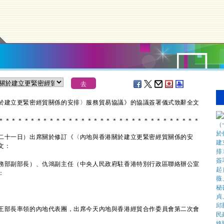
於建立更緊密經貿關係的安排〉服務貿易協議》的協議簽署儀式致辭全文
＊
＊
＊
＊
＊
＊
＊
＊
＊
＊
＊
＊
＊
＊
＊
＊
＊
＊
＊
＊
＊
＊
＊
＊
＊
＊
＊
＊
＊
＊
＊
＊
十一日）出席關於修訂《〈內地與香港關於建立更緊密經貿關係的安
文：
務部副部長）、仇鴻副主任（中央人民政府駐香港特別行政區聯絡辦公室
：
部長率領的內地代表團，出席今天內地與香港經貿合作委員會第二次會