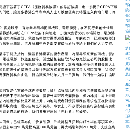
下簽署了CEPA《服務貿易協議》的修訂協議，進一步提升CEPA下服
入門檻，讓更多香港公司和專業人士可以更優惠的待遇進入內地市場，為
》實施以來，香港業界積極把握機遇、善用優勢，在不同行業創造佳績。
業界熱切期盼在CEPA框架下內地進一步擴大對香港的市場開放，增加港
港澳大灣區建設。我很高興雙方團隊經過接近一年的努力，已經完成修訂
心感謝商務部、港澳辦和中央各部委在磋商過程中給予我們的大力支持。
添了開放措施，涵蓋香港重要的優勢產業，為業界帶來新的商機，譬如
、電視電影、旅遊服務等。開放措施包括取消或放寬設立公司的股權比
香港專業人士到內地提供服務的資質要求，讓香港服務提供者和專業人士
些具前瞻性的措施是以先行先試方式在廣東省或者是大灣區實施，我深信
現服務貿易自由化。新協議將於明年六月一日實施，我們會一如以往協助
際貿易也窒礙全球經濟發展，修訂協議體現內地和香港無懼風浪堅定推
球經濟下行風險作出準備。儘管外圍環境充滿變數，但內地是世界上最龐
佔內地經濟的比重不斷上升，內地消費者對優質服務的需求也正在快速增
場爭取商機，香港自然也不例外。事實上，不少香港服務行業都擁有突出
外資更優惠的待遇，我們會用好這個「先行者」的優勢。
商機，已經宣布向「發展品牌、升級轉型及拓展內銷市場的專項基金」
從去年由50萬元提高至100萬元後，再大幅增加到200萬元，支援企業