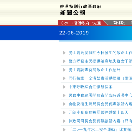
22-06-2019
勞工處高度關注今日發生的致命工
警方呼籲市民提供油麻地失蹤
女
子
勞工處調查葵涌致命工作意外
同行抗毒 全港禁毒活動揭幕（附
中東呼吸綜合症懷疑個案
民政事務總署開放夜間臨時避暑中
食物及衞生局局長會見傳媒談話內
元朗小食食肆被罰暫停營業十四天
律政司司長會見傳媒談話內容（只
「二○一九年水上安全運動」比賽頒