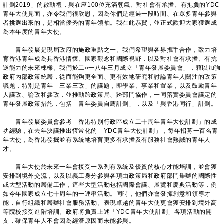
計劃2019」的啟動禮，與在座100位充滿朝氣、對社會有承擔、有抱負的YDC
青年大使見面，亦令我們很欣慰，因為你們是經過一段時間、在眾多青年參與
者挑選出來的，是相當優秀的青年領袖。我在此恭賀，並正式歡迎大家獲選成
為本年度的青年大使。
青年發展是現屆政府的施政重點之一。我們希望與各界攜手合作，致力培
育香港青年成為具香港情懷、國家觀念和國際視野，以及對社會有承擔、有抗
逆能力的未來棟樑。我們於二○一八年三月成立「青年發展委員會」，藉以加強
政府內部政策統籌，從而能夠更全面、更有效地研究和討論青年人關注的政策
議題，特別是青年「三業三政」的議題，即學業、事業和置業，以及鼓勵青年
人議政、論政和參政，並推動跨政策局、跨部門協作，一同落實委員會議定的
青年發展政策措施，包括「青年委員自薦計劃」，以及「與香港同行」計劃。
青年發展委員會參考「香港特別行政區成立二十周年青年大使計劃」的成
功經驗，在去年決議推出恆常化的「YDC青年大使計劃」，每年招募一百名青
年大使，為香港發掘並有系統地培育更多有承擔及有服務社會熱誠的青年人
才。
青年大使於未來一年會接受一系列有系統及優質的核心才能培訓，並會獲
安排到境外交流，以及以義工身分參與各項由政策局和政府部門舉辦的國際性
或大型活動的籌備工作，這些大型活動包括國際會議、展覽和慶典活動等，例
如今年國家成立七十周年的一連串活動。同時，他們亦會發揮創意和領導才
能，自行組織和籌辦社會服務活動。表現卓越的青年大使更會獲安排到境外高
等院校接受進階培訓。政府將負責上述「YDC青年大使計劃」各項活動的開
支，確保青年人不會因為經濟原因而未能參與。