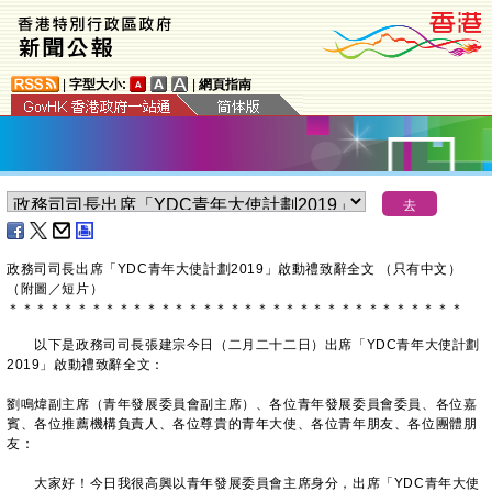
|
字型大小:
|
網頁指南
政務司司長出席
「
YDC
青年大使計劃
2019
」啟動禮
致辭全文
（只有中文）
（附圖／短片）
＊
＊
＊
＊
＊
＊
＊
＊
＊
＊
＊
＊
＊
＊
＊
＊
＊
＊
＊
＊
＊
＊
＊
＊
＊
＊
＊
＊
＊
＊
＊
＊
＊
以下是政務司司長張建宗今日（二月二十二日）出席「YDC青年大使計劃
2019」啟動禮致辭全文：
劉鳴煒副主席（青年發展委員會副主席）、各位青年發展委員會委員、各位嘉
賓、各位推薦機構負責人、各位尊貴的青年大使、各位青年朋友、各位團體朋
友：
大家好！今日我很高興以青年發展委員會主席身分，出席「YDC青年大使