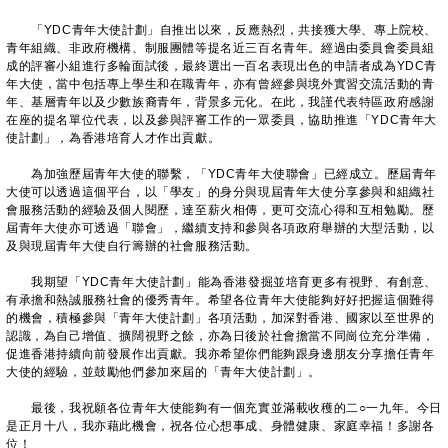
「YDC青年大使計劃」自推出以來，反應熱烈，共接獲大學、專上院校、
青年組織、非政府機構、制服團體等提名近三百名青年。經過由委員會委員組
成的評審小組進行多輪面試後，最終選出一百名表現出色的申請者成為YDC青
年大使，當中包括專上學生和在職青年，亦有曾經參與境外實習交流活動的青
年、基層青年以及少數族裔青年，背景多元化。在此，我謹代表特區政府感謝
在座的提名單位代表，以及參與評審工作的一眾委員，協助推進「YDC青年大
使計劃」，為香港培育人才作出貢獻。
為加強歷屆青年大使的聯繫，「YDC青年大使聯會」已經成立。歷屆青年
大使可以透過這個平台，以「學友」的身分與現屆青年大使分享參與和組織社
會服務活動的經驗及個人閱歷，達至薪火相傳，更可交流心得和互相勉勵。歷
屆青年大使亦可透過「聯會」，繼續支持和參與各項政府舉辦的大型活動，以
及與現屆青年大使自行籌辦的社會服務活動。
我期望「YDC青年大使計劃」能為香港發掘並培育更多有視野、有創意、
有承擔和熱誠服務社會的優秀青年。希望各位青年大使能夠好好把握這個難得
的機會，積極參與「青年大使計劃」各項活動，加深對香港、國家以至世界的
認識，為自己增值、擴闊視野之餘，亦為日後於社會擔當不同崗位充分準備，
促進香港持續向前發展作出貢獻。我亦希望你們能夠跟身邊朋友分享擔任青年
大使的經驗，並鼓勵他們參加來屆的「青年大使計劃」。
最後，我祝願各位青年大使能夠有一個充實並滿載收穫的二○一九年。今日
是正月十八，我亦藉此機會，祝各位心想事成、身體健康、家庭幸福！多謝各
位！