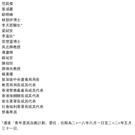
范凱傑
葉成慶
顧曉楠
林顥伊博士
李天恩醫生*
梁紹安
李嘉欣*
雷慧靈博士
吳志輝教授
潘慶輝
蘇祐安
陳祖恒
鄧偉光教授
楊素珊
新加坡中央肅毒局局長
教育局局長或其代表
香港警務處處長或其代表
香港海關關長或其代表
衞生署署長或其代表
社會福利署署長或其代表
禁毒專員
*通過「青年委員自薦計劃」委任，任期為二○一八年六月一日至二○二○年五月
三十一日。