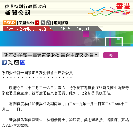
|
字型大小:
|
網頁指南
政府委任新一屆禁毒常務委員會主席及委員
＊
＊
＊
＊
＊
＊
＊
＊
＊
＊
＊
＊
＊
＊
＊
＊
＊
＊
＊
政府今日（十二月二十八日）宣布，行政長官再度委任張建良醫生為禁毒
常務委員會主席，並再度委任九名委員。此外，七名新委員獲委任。
有關再度委任和新委任為期兩年，由二○一九年一月一日至二○二○年十二
月三十一日。
新委員為張偉謙醫生、林顥伊博士、梁紹安、吳志輝教授、潘慶輝、蘇祐
安及鄧偉光教授。