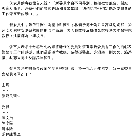
保安局禁毒處發言人說：「新委員來自不同界別，包括社會服務、醫療、
教育及商界。憑藉他們的豐富經驗和專業知識，我們深信他們定能為委員會的
工作帶來新的動力。」
新委員中，張偉謙醫生為精神科醫生；林顥伊博士為公司高級副總裁；梁
紹安及蘇祐安為慈善團體的管理高層；吳志輝教授及鄧偉光教授為大學醫學院
教授；潘慶輝為中學校長。
發言人表示十分感謝七名即將離任的委員對禁毒常務委員會工作的貢獻及
對禁毒工作的熱誠。他們是張越華教授、范瑩孫醫生、許湧鐘、劉文文、施榮
懷、狄志遠博士及謝萬里醫生。
禁毒常務委員會是政府的禁毒諮詢組織，於一九六五年成立。新一屆委員
會成員名單如下：
主席
－－
張建良醫生
委員
－－
陳文浩
陳永堅
鄭承隆
張偉謙醫生