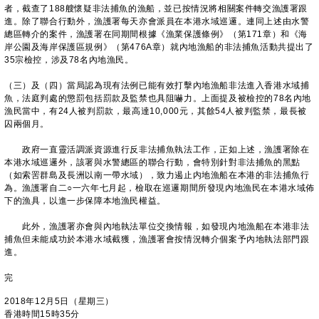
者，截查了188艘懷疑非法捕魚的漁船，並已按情況將相關案件轉交漁護署跟
進。除了聯合行動外，漁護署每天亦會派員在本港水域巡邏。連同上述由水警
總區轉介的案件，漁護署在同期間根據《漁業保護條例》（第171章）和《海
岸公園及海岸保護區規例》（第476A章）就內地漁船的非法捕魚活動共提出了
35宗檢控，涉及78名內地漁民。
（三）及（四）當局認為現有法例已能有效打擊內地漁船非法進入香港水域捕
魚，法庭判處的懲罰包括罰款及監禁也具阻嚇力。上面提及被檢控的78名內地
漁民當中，有24人被判罰款，最高達10,000元，其餘54人被判監禁，最長被
囚兩個月。
政府一直靈活調派資源進行反非法捕魚執法工作，正如上述，漁護署除在
本港水域巡邏外，該署與水警總區的聯合行動，會特別針對非法捕魚的黑點
（如索罟群島及長洲以南一帶水域），致力遏止内地漁船在本港的非法捕魚行
為。漁護署自二○一六年七月起，檢取在巡邏期間所發現內地漁民在本港水域佈
下的漁具，以進一步保障本地漁民權益。
此外，漁護署亦會與內地執法單位交換情報，如發現內地漁船在本港非法
捕魚但未能成功於本港水域截獲，漁護署會按情況轉介個案予內地執法部門跟
進。
完
2018年12月5日（星期三）
香港時間15時35分