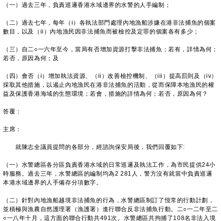
（一）過去三年，負責巡邏香港水域邊界的水警的人手編制；
（二）過去七年，每年（i）各執法部門處理內地漁船涉嫌在港非法捕魚的個案
數目，以及（ii）內地漁民因非法捕魚而被檢控及定罪的個案各有多少；
（三）自二○一六年至今，當局有否增加資源打擊非法捕魚；若有，詳情為何；
若否，原因為何；及
（四）會否（i）增加執法資源、（ii）改善檢控機制、（iii）提高罰則及（iv）
採取其他措施，以遏止內地漁民在港非法捕魚的活動，從而保障本地漁民的權
益及保護香港海域的生態環境；若會，措施的詳情為何；若否，原因為何？
答覆：
主席：
就陳志全議員提問的各部分，經諮詢保安局後，我們回覆如下:
（一）水警總區各分區負責香港水域的日常巡邏及執法工作，為市民提供24小
時服務。過去三年，水警總區的編制均為2 281人，警方沒有就當中負責巡邏
本港水域邊界的人手備存分項數字。
（二）針對內地漁船越境非法捕魚的行為，水警總區制訂了恆常的行動計劃，
並積極與漁農自然護理署（漁護署）進行聯合反非法捕魚行動。二○一二年至二
○一八年十月，這方面的聯合行動共491次。水警總區共拘捕了108名非法入境