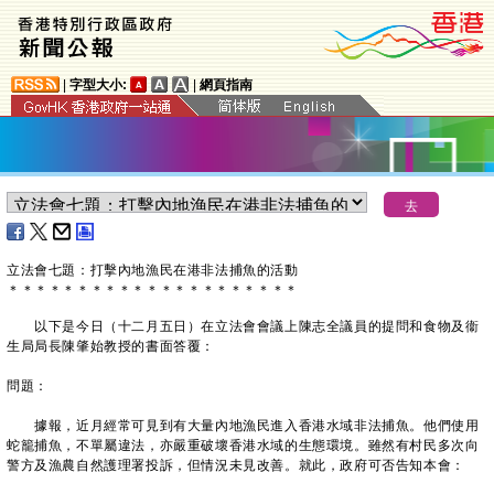
|
字型大小:
|
網頁指南
立法會七題：打擊內地漁民在港非法捕魚的活動
＊
＊
＊
＊
＊
＊
＊
＊
＊
＊
＊
＊
＊
＊
＊
＊
＊
＊
＊
＊
＊
以下是今日（十二月五日）在立法會會議上陳志全議員的提問和食物及衞
生局局長陳肇始教授的書面答覆：
問題：
據報，近月經常可見到有大量內地漁民進入香港水域非法捕魚。他們使用
蛇籠捕魚，不單屬違法，亦嚴重破壞香港水域的生態環境。雖然有村民多次向
警方及漁農自然護理署投訴，但情況未見改善。就此，政府可否告知本會：