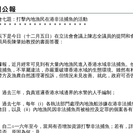
會七題：打擊內地漁民在港非法捕魚的活動
＊
＊
＊
＊
＊
＊
＊
＊
＊
＊
＊
＊
＊
＊
＊
＊
＊
＊
是今日（十二月五日）在立法會會議上陳志全議員的提問和
局局長陳肇始教授的書面答覆：
：
，近月經常可見到有大量內地漁民進入香港水域非法捕魚。
籠捕魚，不單屬違法，亦嚴重破壞香港水域的生態環境。雖然有
警方及漁農自然護理署投訴，但情況未見改善。就此，政府可否
）過去三年，負責巡邏香港水域邊界的水警的人手編制；
）過去七年，每年（i）各執法部門處理內地漁船涉嫌在港非法捕
數目，以及（ii）內地漁民因非法捕魚而被檢控及定罪的個案各有
）自二○一六年至今，當局有否增加資源打擊非法捕魚；若有，
若否，原因為何；及