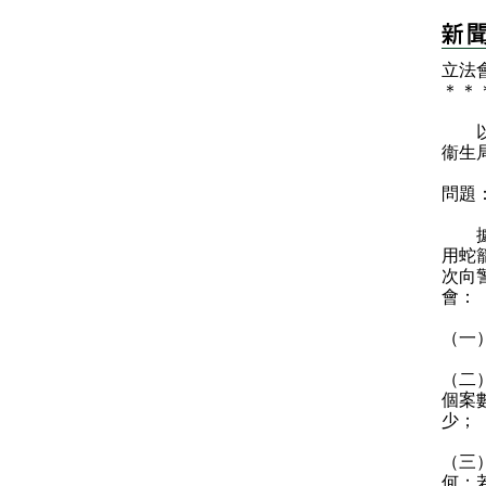
立法
＊
＊
以下
衞生
問題
據報
用蛇
次向
會：
（一
（二
個案
少；
（三
何；