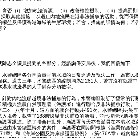
）會否（i）增加執法資源、（ii）改善檢控機制、（iii）提高罰
v）採取其他措施，以遏止內地漁民在港非法捕魚的活動，從而保
的權益及保護香港海域的生態環境；若會，措施的詳情為何；若
何？
：
：
志全議員提問的各部分，經諮詢保安局後，我們回覆如下:
）水警總區各分區負責香港水域的日常巡邏及執法工作，為市民提
服務。過去三年，水警總區的編制均為2 281人，警方沒有就當
本港水域邊界的人手備存分項數字。
）針對內地漁船越境非法捕魚的行為，水警總區制訂了恆常的行
並積極與漁農自然護理署（漁護署）進行聯合反非法捕魚行動。
至二○一八年十月，這方面的聯合行動共491次。水警總區共拘捕了
法入境者，截查了188艘懷疑非法捕魚的漁船，並已按情況將相
漁護署跟進。除了聯合行動外，漁護署每天亦會派員在本港水域
上述由水警總區轉介的案件，漁護署在同期間根據《漁業保護條
171章）和《海岸公園及海岸保護區規例》（第476A章）就內地