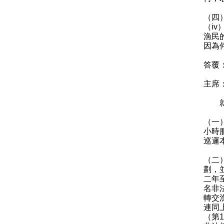
（四
（i
漁民
因為
答覆
主席
就陳
（一
小時
巡邏
（二
劃，
二年
名非
轉交
連同
（第