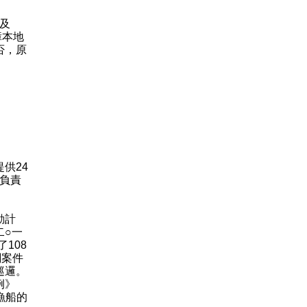
則及
障本地
否，原
供24
中負責
動計
二○一
108
關案件
巡邏。
例》
漁船的