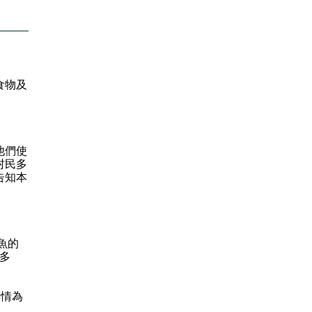
食物及
他們使
村民多
告知本
魚的
多
詳情為