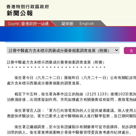
註冊中醫處方含未標示西藥成分藥膏個案調查進展（附圖）
＊
＊
＊
＊
＊
＊
＊
＊
＊
＊
＊
＊
＊
＊
＊
＊
＊
＊
＊
＊
＊
＊
＊
＊
＊
＊
衞生署今日（六月二十二日）匯報昨日（六月二十一日）公布有關駐診筲
處方含未標示西藥成分藥膏個案的調查進展。
截至下午五時，衞生署為事件設立的熱線（2125 1133）接獲102宗查
治療濕疹後，出現懷疑副作用。市民如獲處方有關藥膏或有疑問，應致電熱
衞生署發言人說：「署方已向致電查詢的人士提供健康建議。病人使用上
應盡快求醫診治。署方已要求上述中醫聯絡病人進行醫學監察，並已聯同醫
衞生署正繼續調查，至今沒有證據顯示有關藥膏可從市面購得。初步調查
治理的病人。衞生署會將個案轉介香港中醫藥管理委員會考慮作紀律處分。