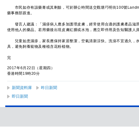
市民如存有該藥膏或其剩餘，可於辦公時間送交觀塘巧明街100號Landmar
藥事務部跟進。
發言人建議：「濕疹病人應多加護理皮膚，經常使用合適的護膚產品滋潤
使用他人的藥品。若用藥後出現皮膚紅腫或水泡，應立即停用及告知醫護人
兒童如患濕疹，家長應保持家居整潔，空氣清新涼快。洗澡不宜過久，水
具，避免飼養寵物及種植含花粉植物。
完
2017年6月22日（星期四）
香港時間19時20分
新聞資料庫
昨日新聞
即日新聞