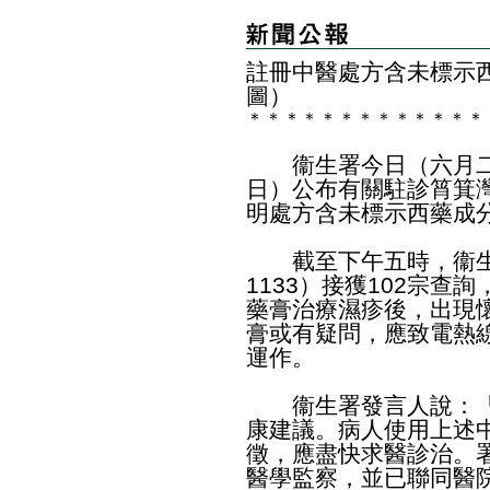
註冊中醫處方含未標示
圖）
＊
＊
＊
＊
＊
＊
＊
＊
＊
＊
＊
＊
＊
衞生署今日（六月二
日）公布有關駐診筲箕
明處方含未標示西藥成
截至下午五時，衞生署
1133）接獲102宗查
藥膏治療濕疹後，出現
膏或有疑問，應致電熱
運作。
衞生署發言人說：「
康建議。病人使用上述
徵，應盡快求醫診治。
醫學監察，並已聯同醫