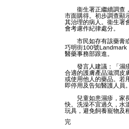
衞生署正繼續調查，
市面購得。初步調查顯
其治理的病人。衞生署
會考慮作紀律處分。
市民如存有該藥膏或
巧明街100號Landmar
醫藥事務部跟進。
發言人建議：「濕疹
合適的護膚產品滋潤皮
或使用他人的藥品。若
即停用及告知醫護人員
兒童如患濕疹，家長
快。洗澡不宜過久，水
玩具，避免飼養寵物及
完