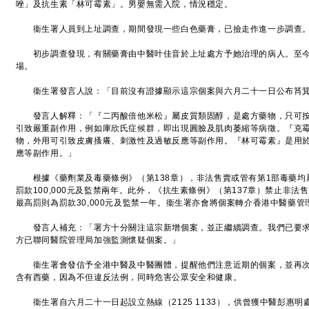
唑」及抗生素「林可霉素」。男嬰無需入院，情況穩定。
衞生署人員到上址調查，期間發現一些白色藥膏，已撿走作進一步調查
初步調查發現，有關藥膏由中醫叶佳音於上址處方予她治理的病人。至今
場。
衞生署發言人說：「目前沒有證據顯示這宗個案與六月二十一日公布筲箕
發言人解釋：「『二丙酸倍他米松』屬皮質類固醇，是處方藥物，只可按
引致嚴重副作用，例如庫欣氏症候群，即出現圓臉及肌肉萎縮等病徵。『克
物，外用可引致皮膚搔癢、刺激性及過敏反應等副作用。『林可霉素』是用
應等副作用。」
根據《藥劑業及毒藥條例》（第138章），非法售賣或管有第1部毒藥均
罰款100,000元及監禁兩年。此外，《抗生素條例》（第137章）禁止非
最高罰則為罰款30,000元及監禁一年。衞生署亦會將個案轉介香港中醫藥
發言人補充：「署方十分關注這宗新增個案，並正繼續調查。我們已要求
方已聯同醫院管理局加強監測懷疑個案。」
衞生署會發信予全港中醫及中醫團體，提醒他們注意近期的個案，並再次
含有西藥，因為不但違反法例，同時危害公眾安全和健康。
衞生署自六月二十一日起設立熱線（2125 1133），供曾獲中醫彭惠明