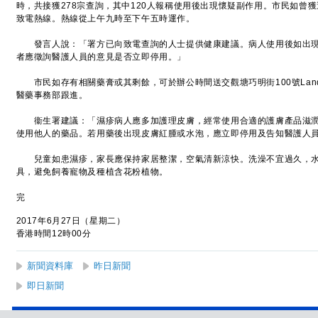
時，共接獲278宗查詢，其中120人報稱使用後出現懷疑副作用。市民如曾
致電熱線。熱線從上午九時至下午五時運作。
發言人說：「署方已向致電查詢的人士提供健康建議。病人使用後如出現
者應徵詢醫護人員的意見是否立即停用。」
市民如存有相關藥膏或其剩餘，可於辦公時間送交觀塘巧明街100號Landma
醫藥事務部跟進。
衞生署建議：「濕疹病人應多加護理皮膚，經常使用合適的護膚產品滋潤
使用他人的藥品。若用藥後出現皮膚紅腫或水泡，應立即停用及告知醫護人
兒童如患濕疹，家長應保持家居整潔，空氣清新涼快。洗澡不宜過久，水
具，避免飼養寵物及種植含花粉植物。
完
2017年6月27日（星期二）
香港時間12時00分
新聞資料庫
昨日新聞
即日新聞