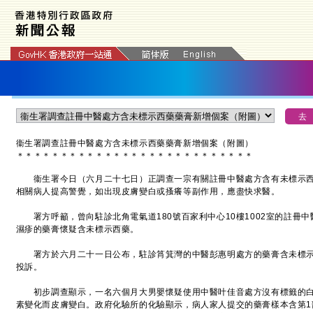
衞生署調查註冊中醫處方含未標示西藥藥膏新增個案（附圖）
＊
＊
＊
＊
＊
＊
＊
＊
＊
＊
＊
＊
＊
＊
＊
＊
＊
＊
＊
＊
＊
＊
＊
＊
＊
＊
＊
衞生署今日（六月二十七日）正調查一宗有關註冊中醫處方含有未標示西
相關病人提高警覺，如出現皮膚變白或搔癢等副作用，應盡快求醫。
署方呼籲，曾向駐診北角電氣道180號百家利中心10樓1002室的註冊
濕疹的藥膏懷疑含未標示西藥。
署方於六月二十一日公布，駐診筲箕灣的中醫彭惠明處方的藥膏含未標示
投訴。
初步調查顯示，一名六個月大男嬰懷疑使用中醫叶佳音處方沒有標籤的白
素變化而皮膚變白。政府化驗所的化驗顯示，病人家人提交的藥膏樣本含第1