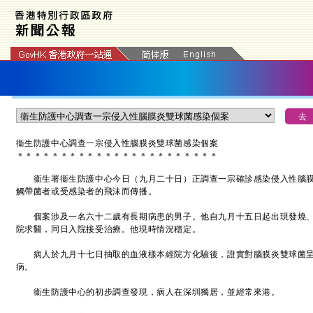
衞生防護中心調查一宗侵入性腦膜炎雙球菌感染個案
＊
＊
＊
＊
＊
＊
＊
＊
＊
＊
＊
＊
＊
＊
＊
＊
＊
＊
＊
＊
＊
＊
＊
衞生署衞生防護中心今日（九月二十日）正調查一宗確診感染侵入性腦膜
觸帶菌者或受感染者的飛沫而傳播。
個案涉及一名六十二歲有長期病患的男子。他自九月十五日起出現發燒、
院求醫，同日入院接受治療。他現時情況穩定。
病人於九月十七日抽取的血液樣本經院方化驗後，證實對腦膜炎雙球菌呈
病。
衞生防護中心的初步調查發現，病人在深圳獨居，並經常來港。