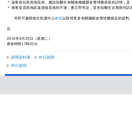
＊ 旅客前往高危地區前，應諮詢醫生有關接種腦膜炎雙球菌疫苗的詳情；及
＊ 旅客從高危地區返港後若感到不適，應立即求診，並告知醫生近期曾到訪
市民可參閱衞生防護中心
網頁
以取得更多有關腦膜炎雙球菌感染的資料
完
2016年9月20日（星期二）
香港時間17時42分
新聞資料庫
昨日新聞
即日新聞