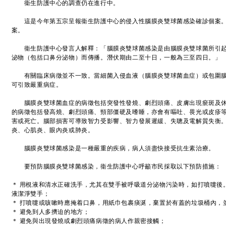
衞生防護中心的調查仍在進行中。
這是今年第五宗呈報衞生防護中心的侵入性腦膜炎雙球菌感染確診個案。
案。
衞生防護中心發言人解釋：「腦膜炎雙球菌感染是由腦膜炎雙球菌所引起
泌物（包括口鼻分泌物）而傳播。潛伏期由二至十日，一般為三至四日。」
有關臨床病徵並不一致。當細菌入侵血液（腦膜炎雙球菌血症）或包圍腦
可引致嚴重病症。
腦膜炎雙球菌血症的病徵包括突發性發燒、劇烈頭痛、皮膚出現瘀斑及休
的病徵包括發高燒、劇烈頭痛、頸部僵硬及嗜睡，亦會有嘔吐、畏光或皮疹
害或死亡。腦部損害可導致智力受影響、智力發展遲緩、失聰及電解質失衡
炎、心肌炎、眼內炎或肺炎。
腦膜炎雙球菌感染是一種嚴重的疾病，病人須盡快接受抗生素治療。
要預防腦膜炎雙球菌感染，衞生防護中心呼籲市民採取以下預防措施：
＊ 用梘液和清水正確洗手，尤其在雙手被呼吸道分泌物污染時，如打噴嚏後
液潔淨雙手；
＊ 打噴嚏或咳嗽時應掩着口鼻，用紙巾包裹痰涎，棄置於有蓋的垃圾桶內，
＊ 避免到人多擠迫的地方；
＊ 避免與出現發燒或劇烈頭痛病徵的病人作親密接觸；