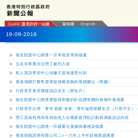
19-09-2016
衞生防護中心調查一宗本地登革熱個案
五名非華裔非法勞工被判入獄
私人英語學習中心涉嫌不當地接受付款
香港海關打擊售賣懷疑侵權首飾的展銷攤位（附圖）
行政長官會見傳媒談話全文（附短片）
衞生防護中心調查懷疑與草酸鈣針晶體有關的食物中毒個案
行政長官出席「青年‧創新‧未來」青年論壇致辭全文（只有中文）
勞工及福利局局長就低收入在職家庭津貼計劃與傳媒談話內容
衞生防護中心調查一宗嚴重兒童腸病毒感染個案
香港按揭證券有限公司
二○一六
年上半年
財務業績摘要