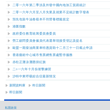
二零一六年第二季涉及外發中國內地加工貿易統計
二零一六年六月至八月失業及就業不足統計數字發表
預先包裝牛油卷樣本不符營養標籤規定
港匯指數
政府委任教育統籌委員會委員
勞工顧問委員會僱員代表選舉現接受登記及提名
歐盟一期柴油商業車特惠資助十二月三十一日截止申請
香港藝術中心城市售票網售票處暫停服務
赤柱正灘泳灘懸掛紅旗
二○一六年十月份射擊練習
沙特中東呼吸綜合症最新情況
新聞資料庫
昨日新聞
即日新聞
私隱政策