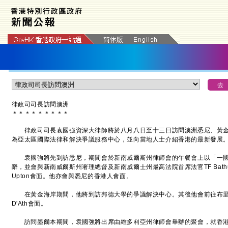
律政司司長訪問澳洲
＊
＊
＊
＊
＊
＊
＊
＊
＊
律政司司長袁國強資深大律師將於八月八日至十三日訪問澳洲悉尼、黃金
為亞太區國際法律和解決爭議服務中心，並向當地人士介紹香港的最新發展
袁國強將先到訪悉尼，期間會於新南威爾斯州律師會的午餐會上以「一國
辭，並會與新南威爾斯州署理總督及新南威爾士州最高法院首席法官TF Bathurs
Upton會面。他亦會與悉尼的香港人會面。
在黃金海岸期間，他將到訪邦德大學的爭議解決中心。其後他會前往布里斯班
D'Ath會面。
訪問墨爾本期間，袁國強將出席由維多利亞州律師會舉辦的聚會，就香港