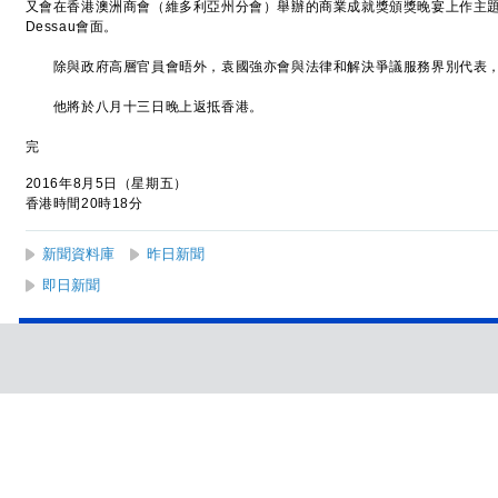
又會在香港澳洲商會（維多利亞州分會）舉辦的商業成就獎頒獎晚宴上作主題演
Dessau會面。
除與政府高層官員會晤外，袁國強亦會與法律和解決爭議服務界別代表，
他將於八月十三日晚上返抵香港。
完
2016年8月5日（星期五）
香港時間20時18分
新聞資料庫
昨日新聞
即日新聞