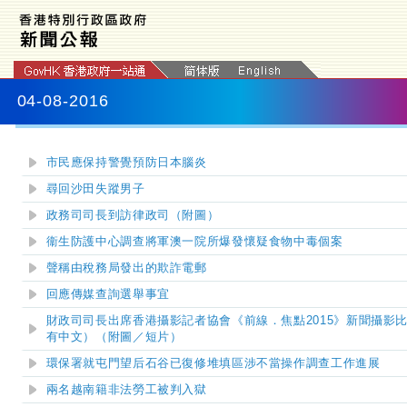
04-08-2016
市民應保持警覺預防日本腦炎
尋回沙田失蹤男子
政務司司長到訪律政司（附圖）
衞生防護中心調查將軍澳一院所爆發懷疑食物中毒個案
聲稱由稅務局發出的欺詐電郵
回應傳媒查詢選舉事宜
​財政司司長出席香港攝影記者協會《前線．焦點2015》新聞攝
有中文）
（附圖／短片）
環保署就屯門望后石谷已復修堆填區涉不當操作調查工作進展
兩名越南籍非法勞工被判入獄