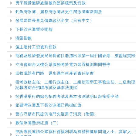
男子經營無牌旅館被判監禁緩刑及罰款
釣魚灣泳灘、麗都灣泳灘及更生灣泳灘重新開放
發展局局長會見傳媒談話全文（只有中文）
下長沙泳灘暫停開放
港匯指數
僱主遲付工資被判罰款
商務及經濟發展局局長前往老撾出席第一屆中國香港—東盟經貿部
立法會
綜合大樓公眾服務將於電力裝置檢測期間暫停
回收電器有門路 逐步邁向生產者責任制度
投考政務主任、二級行政主任、二級助理勞工事務主任、二級助理
記報考綜合招聘考試及基本法測試
於香港舉行的綜合招聘考試及基本法測試明日起接受申請
銀礦灣泳灘及下長沙泳灘已懸掛紅旗
警方呼籲市民提供屯門失蹤男子消息（附圖）
數個泳灘懸掛紅旗（二）
申訴專員邀請公眾就社會福利署為有精神健康問題人士、其家人、