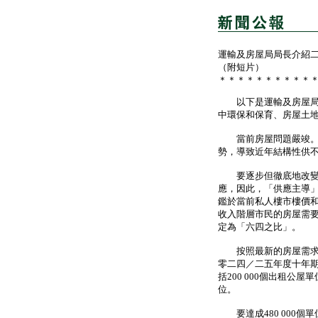
運輸及房屋局局長介紹
（附短片）
＊＊＊＊＊＊＊＊＊＊
以下是運輸及房屋局局
中環保和保育、房屋土
當前房屋問題嚴竣。因
勢，導致近年結構性供
要逐步但徹底地改變現
應，因此，「供應主導
鑑於當前私人樓市樓價
收入階層市民的房屋需
定為「六四之比」。
按照最新的房屋需求推算
零二四／二五年度十年期
括200 000個出租公屋
位。
要達成480 000個