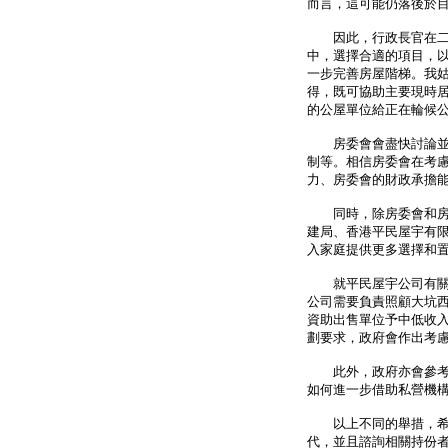
而言，這可能仍落後於
因此，行政長官在二零
中，選擇合適的項目，
一步完善房屋階梯。我
得，既可協助主要現時
的公屋單位給正在輪候
房委會會盡快討論並研
制等。相信房委會在考
力、房委會的財政承擔
同時，除房委會和房協
建局、香港平民屋宇有
入家庭提供更多選擇和
就平民屋宇公司有關重
公司需要負責照顧大坑
資助出售單位予中低收
劃要求，政府會作出考
此外，政府亦會參考過
如何進一步借助私營機
以上不同的舉措，希望
代，並且諮詢相關持份