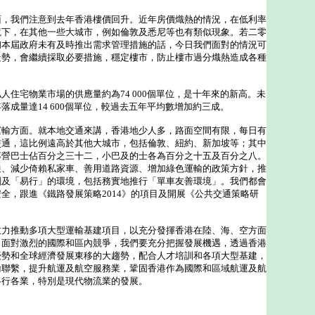
我們注意到去年香港樓價回升。近年房價熾熱的情況，在低利率
境下，在其他一些大城市，例如倫敦及悉尼等也有類似現象。若二零
初本屆政府未有及時推出需求管理措施的話，今日我們面對的情況可
走勢，會繼續採取必要措施，穩定樓市，防止樓市過分熾熱造成各種
宅物業市場的供應量約為74 000個單位，是十年來的新高。未
落成量達14 600個單位，較過去五年平均數增加約三成。
方面。就本地交通來講，香港地少人多，路面空間有限，每日有
交通，這比例遠高於其他大城市，包括倫敦、紐約、新加坡等；其中
專營巴士佔百分之三十二，小巴及的士各為百分之十五及百分之八。
通、減少倚賴私家車、善用道路資源、增加綠色運輸的政策方針，推
劃及「易行」的環境，包括務實地推行「單車友善環境」。我們都會
全，跟進《鐵路發展策略2014》的項目及開展《公共交通策略研
推動多項大型運輸基建項目，以充分發揮香港在陸、海、空方面
。面對激烈的國際和區內競爭，我們要充分把握發展機遇，透過香港
優勢和全球經濟發展東移的大趨勢，配合人才培訓和各項大型基建，
輸聯繫，提升航運及航空服務業，鞏固香港作為國際和區域航運及航
各行各業，特別是現代物流業的發展。