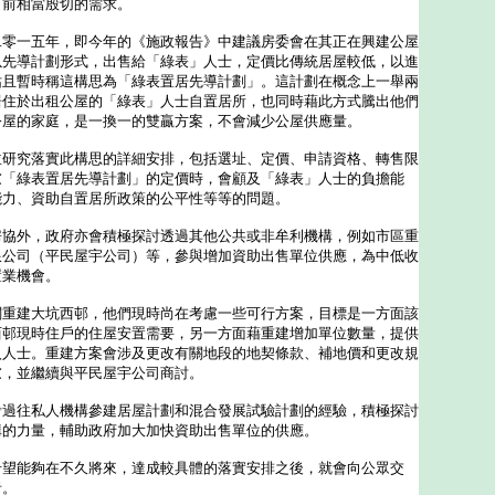
目前相當殷切的需求。
一五年，即今年的《施政報告》中建議房委會在其正在興建公屋
以先導計劃形式，出售給「綠表」人士，定價比傳統居屋較低，以進
姑且暫時稱這構思為「綠表置居先導計劃」。這計劃在概念上一舉兩
居住於出租公屋的「綠表」人士自置居所，也同時藉此方式騰出他們
公屋的家庭，是一換一的雙贏方案，不會減少公屋供應量。
究落實此構思的詳細安排，包括選址、定價、申請資格、轉售限
慮「綠表置居先導計劃」的定價時，會顧及「綠表」人士的負擔能
能力、資助自置居所政策的公平性等等的問題。
外，政府亦會積極探討透過其他公共或非牟利機構，例如市區重
限公司（平民屋宇公司）等，參與增加資助出售單位供應，為中低收
置業機會。
建大坑西邨，他們現時尚在考慮一些可行方案，目標是一方面該
西邨現時住戶的住屋安置需要，另一方面藉重建增加單位數量，提供
入人士。重建方案會涉及更改有關地段的地契條款、補地價和更改規
慮，並繼續與平民屋宇公司商討。
往私人機構參建居屋計劃和混合發展試驗計劃的經驗，積極探討
構的力量，輔助政府加大加快資助出售單位的供應。
能夠在不久將來，達成較具體的落實安排之後，就會向公眾交
者。