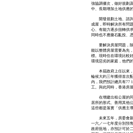
強協調優次，做好規劃
中、長期增加土地供應
開發規劃土地、諮詢社
成屋，即時解決所有問
心、有能力逐步扭轉供
同時也不應藥石亂投、
要解決房屋問題，除持
能以整體房屋需要為先
標。現時住在環境比較
環境惡劣的家庭，他們
本屆政府上任以來，全
輪候大約三年獲得首次
內，我們預計總共有77 
工。與此同時，香港房
在增建出租公屋的同時
居所的形式、善用其他
這些都是落實「供應主
未來五年，房委會新建居
一六／一七年度分別預售約
政府批地，亦預計可於二