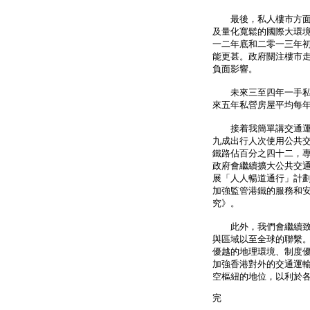
最後，私人樓市方面，
及量化寬鬆的國際大環
一二年底和二零一三年
能更甚。政府關注樓市
負面影響。
未來三至四年一手私人住
來五年私營房屋平均每年
接着我簡單講交通運輸
九成出行人次使用公共
鐵路佔百分之四十二，
政府會繼續擴大公共交
展「人人暢道通行」計
加強監管港鐵的服務和安
究》。
此外，我們會繼續致力
與區域以至全球的聯繫
優越的地理環境、制度
加強香港對外的交通運
空樞紐的地位，以利於
完