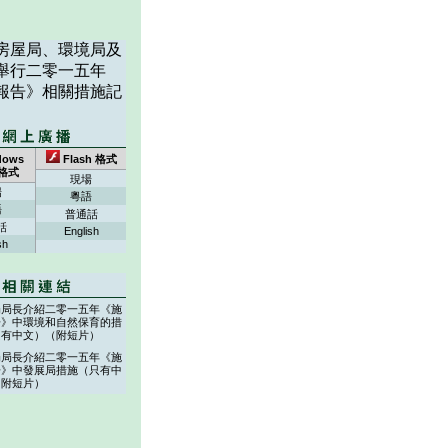
房屋局、環境局及
舉行二零一五年
報告》相關措施記
dows
Flash 格式
 格式
現場
場
粵語
語
普通話
話
English
sh
局局長介紹二零一五年《施
告》中環境和自然保育的措
只有中文）（附短片）
局局長介紹二零一五年《施
告》中發展局措施（只有中
（附短片）