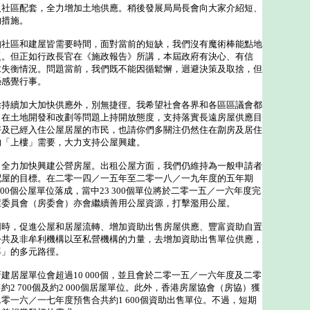
及社區配套，全力增加土地供應。稍後發展局局長會向大家介紹短、
的措施。
區和建屋皆需要時間，面對當前的短缺，我們沒有魔術棒能點地
題。但正如行政長官在《施政報告》所講，本屆政府有決心、有信
求失衡情況。問題當前，我們既不能因循鬆懈，迴避決策及取捨，但
憑感覺行事。
續加大加快供應外，別無捷徑。我希望社會各界和各區區議會都
，在土地開發和改劃等問題上持開放態度，支持落實長遠房屋供應目
好及已經入住公屋居屋的市民，也請你們多關注仍然住在劏房及居住
的「上樓」需要，大力支持公屋興建。
力加快興建公營房屋。出租公屋方面，我們仍維持為一般申請者
配屋的目標。在二零一四／一五年至二零一八／一九年度的五年期
100個公屋單位落成，當中23 300個單位將於二零一五／一六年度完
屋委員會（房委會）亦會繼續善用公屋資源，打擊濫用公屋。
，促進公屋和居屋流轉、增加資助出售房屋供應、豐富資助自置
公共及非牟利機構以至私營機構的力量，去增加資助出售單位供應，
導」的多元路徑。
屋單位會超過10 000個，並且會於二零一五／一六年度及二零
2 700個及約2 000個居屋單位。此外，香港房屋協會（房協）獲
零一六／一七年度預售合共約1 600個資助出售單位。不過，短期