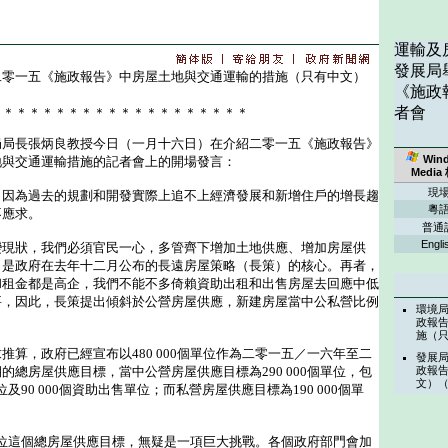
運輸及
發展局
二零一五《施政報告》中房屋土地與交通運輸的措施（只有中文）
《施政
者會
＊＊＊＊＊＊＊＊＊＊＊＊＊＊＊＊＊＊＊＊
長張炳良教授今日（一月十六日）在介紹二零一五《施政報告》
Win
地與交通運輸措施的記者會上的開場發言：
Media
現
為過去的規劃和開發實際上追不上經濟發展和新增住戶的增長趨
粵
不應求。
普通
Engli
狀，我們必須官民一心，多管齊下增加土地供應、增加房屋供
」是政府在去年十二月公布的長遠房屋策略（長策）的核心。再者，
和租金都是高企，我們不能不多倚賴資助出租和出售房屋去回應中低
要，因此，長策提出傾斜於公營房屋供應，新建房屋當中公私營比例
環境
政報
施（
，政府已經宣布以480 000個單位作為二零一五／一六年至二
發展
的總房屋供應目標，當中公營房屋供應目標為290 000個單位，包
政報
文）
單位及90 000個資助出售單位；而私營房屋供應目標為190 000個單
單位這個總房屋供應目標，無疑是一項巨大挑戰。各個政府部門會加