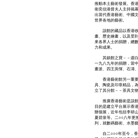
推動本土藝術發展。香
衛奕信港督夫人主持揭
出當代香港藝術、中國
世界各地的藝術。
該館的藏品以香港收藏
畫、歷史繪畫，以及受
來各界人士的捐贈，總
力和成果。
其鎮館之寶－－虛白齋
一九八九年的捐贈，當
畫派、四王吳惲、石濤
香港藝術館另一重要的
具、陶瓷及印章精品，
立了其分館－－茶具文
推廣香港藝術是該館的
目的是建立平台展示香
辦個展，近年包括李研
夏碧泉等。二○○八年更
列，就數碼藝術、水墨
自二○○○年至今，香