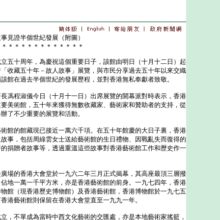
故事見證半個世紀發展（附圖）
＊＊＊＊＊＊＊＊＊＊＊＊＊＊
五十周年，為慶祝這個重要日子，該館由明日（十月十二日）起
行「收藏五十年－故人故事」展覽，與市民分享過去五十年以來交織
顧該館在過去半個世紀的發展歷程，並對香港無私奉獻者致敬。
馮程淑儀今日（十月十一日）出席展覽的開幕派對時表示，香港
主要美術館，五十年來獲得無數收藏家、藝術家和贊助者的支持，從
舉辦了不少重要的展覽和活動。
館的館藏現已接近一萬六千項。在五十年館慶的大日子裏，香港
人故事，包括周綠雲女士送給藝術館的生日禮物、因戰亂失而復得的
好的捐贈者故事等，透過重溫這些故事對香港藝術館工作和歷史作一
場的香港大會堂於一九六二年三月正式揭幕，其高座最頂三層撥
，佔地一萬一千平方米，亦是香港藝術館的前身。一九七四年，香港
博物館（現香港歷史博物館）及香港藝術館，香港博物館於一九七五
而香港藝術館則保留在香港大會堂直至一九九一年。
，不單成為當時中西文化藝術的交匯處，亦是本地藝術家搖籃，