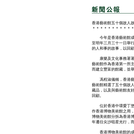
香港藝術館五十個故人
＊＊＊＊＊＊＊＊＊＊
今年是香港藝術館成立
至明年三月三十一日舉
的人和事的故事，以回
康樂及文化事務署署長
藝術館作為香港第一所
而建立豐富的館藏，並
馮程淑儀稱，香港藝術
藝術館精選了五十個故
藏品，以及與藝術館友
回顧。
位於香港中環愛丁堡廣
作香港博物美術館之用
博物美術館分拆為香港
年遷往尖沙咀星光行，
香港博物美術館的成立