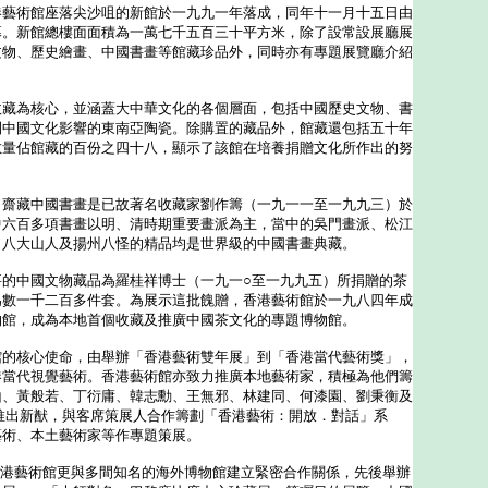
港藝術館座落尖沙咀的新館於一九九一年落成，同年十一月十五日由
幕。新館總樓面面積為一萬七千五百三十平方米，除了設常設展廳展
文物、歷史繪畫、中國書畫等館藏珍品外，同時亦有專題展覽廳介紹
為核心，並涵蓋大中華文化的各個層面，包括中國歷史文物、書
到中國文化影響的東南亞陶瓷。除購置的藏品外，館藏還包括五十年
數量佔館藏的百份之四十八，顯示了該館在培養捐贈文化所作出的努
藏中國書畫是已故著名收藏家劉作籌（一九一一至一九九三）於
中六百多項書畫以明、清時期重要畫派為主，當中的吳門畫派、松江
、八大山人及揚州八怪的精品均是世界級的中國書畫典藏。
中國文物藏品為羅桂祥博士（一九一○至一九九五）所捐贈的茶
為數一千二百多件套。為展示這批餽贈，香港藝術館於一九八四年成
物館，成為本地首個收藏及推廣中國茶文化的專題博物館。
核心使命，由舉辦「香港藝術雙年展」到「香港當代藝術獎」，
港當代視覺藝術。香港藝術館亦致力推廣本地藝術家，積極為他們籌
山、黃般若、丁衍庸、韓志勳、王無邪、林建同、何漆園、劉秉衡及
推出新猷，與客席策展人合作籌劃「香港藝術：開放．對話」系
藝術、本土藝術家等作專題策展。
港藝術館更與多間知名的海外博物館建立緊密合作關係，先後舉辦