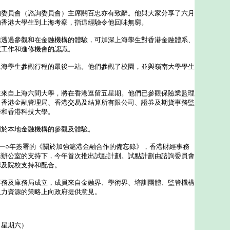
員會（諮詢委員會）主席關百忠亦有致辭。他與大家分享了六月
的香港大學生到上海考察，指這經驗令他回味無窮。
過參觀和在金融機構的體驗，可加深上海學生對香港金融體系、
境工作和進修機會的認識。
學生參觀行程的最後一站。他們參觀了校園，並與嶺南大學學生
自上海六間大學，將在香港逗留五星期。他們已參觀保險業監理
、香港金融管理局、香港交易及結算所有限公司、證券及期貨事務監
學和香港科技大學。
於本地金融機構的參觀及體驗。
○年簽署的《關於加強滬港金融合作的備忘錄》，香港財經事務
務辦公室的支持下，今年首次推出試點計劃。試點計劃由諮詢委員會
構及院校支持和配合。
及庫務局成立，成員來自金融界、學術界、培訓團體、監管機構
人力資源的策略上向政府提供意見。
（星期六）