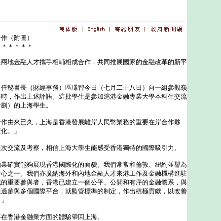
合作（附圖）
＊＊＊＊＊＊
地金融人才攜手相輔相成合作，共同推展國家的金融改革的新平
秘書長（財經事務）區璟智今日（七月二十八日）向一組參觀嶺
辭時，作出上述評語。這批學生是參加滬港金融專業大學本科生交流
計劃）的上海學生。
由來已久，上海是香港發展離岸人民幣業務的重要在岸合作夥
際化。」
交流及考察，相信上海大學生能感受香港獨特的國際吸引力。
確實能夠展現香港國際化的面貌。我們常常和倫敦、紐約並譽為
中心之一。我們亦廣納海外和內地金融人才來港工作及金融機構進駐
域的重要參與者，香港已建立一個公平、公開和有序的金融體系，與
通過參與多個國際平台，就監管標準的制定，作出積極貢獻，以改善
。」
香港金融業方面的體驗帶回上海。