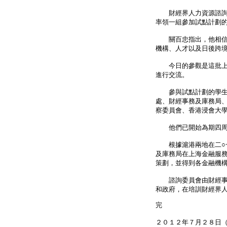
財經界人力資源諮詢委
率領一組參加試點計劃
關百忠指出，他相信透
機構、人才以及日後跨
今日的參觀是這批上海
進行交流。
參與試點計劃的學生來
處、財經事務及庫務局
察委員會、香港浸會大
他們已開始為期四周
根據滬港兩地在二○一
及庫務局在上海金融服
策劃，並得到各金融機
諮詢委員會由財經事務
和政府，在培訓財經界
完
２０１２年７月２８日