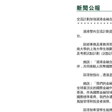
交流計劃加強滬港金融
＊＊＊＊＊＊＊＊＊＊
滬港雙向交流計劃是兩
台。
財經事務及庫務局常任
南大學的上海大學生致
及考察試點計劃（試點
她說：「滬港金融合作
伴，共同推動人民幣國
區璟智指出，透過是次
她說：「我們的金融業
全球最頂尖的國際金融
香港。作為國際金融領
國際標準看齊。我們亦
風險管理和投資者保障
區璟智希望學生能將在