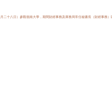
七月二十八日）參觀嶺南大學，期間財經事務及庫務局常任秘書長（財經事務）