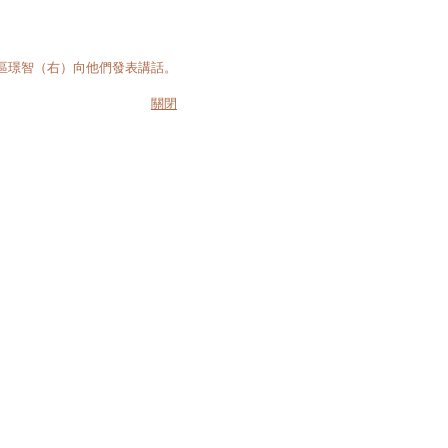
區璟智（右）向他們發表講話。
關閉