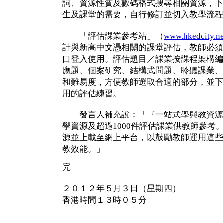
詞、資源性質及數碼格式搜尋相關資源，下
生及課堂的需要，自行修訂並切入教學流程
「評估課業參考站」（
www.hkedcity.ne
計與新高中文憑相關的課堂評估，教師必須
口登入使用。評估題目／課業按課程架構編
應題、個案研究、結構式問題、聆聽課業、
和難易度，方便教師選取合適的部分，並下
用的評估練習。
發言人補充說：「『一站式學與教資源平
學資源及超過1000件評估課業供教師參考
源並上載至網上平台，以鼓勵教師運用這些
教效能。」
完
２０１２年５月３日（星期四）
香港時間１３時０５分