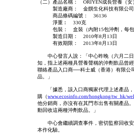
（二）產品名稱： ORIYEN成長營養（
製造廠商： 金饌生化科技有限公司
商品條碼編號： 36136
淨重︰ 330克
包裝： 盒裝（內附15包沖劑，每包重
製造日期： 2010年8月13日
有效期限： 2013年8月13日
中心發言人說：「中心昨晚（六月二日
知，指上述兩種具營養聲稱的沖劑飲品曾經
聯絡產品入口商──科士威（香港）有限公
品。」
「據悉，該入口商獨家代理上述產品，
購（
www.ecosinfo.com/hongkong/tw_hk/we
他分銷商，亦沒有在其門市出售有關產品。
動回收這兩種沖劑飲品。」
中心會繼續調查事件，密切監察回收安
本作化驗。