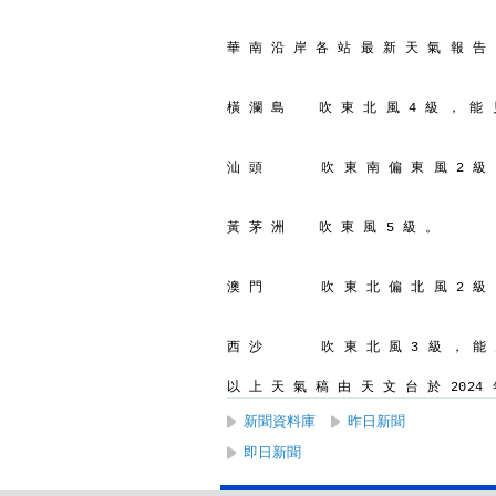
華 南 沿 岸 各 站 最 新 天 氣 報 告
橫 瀾 島    吹 東 北 風 4 級 ， 能 
汕 頭       吹 東 南 偏 東 風 2 級
黃 茅 洲    吹 東 風 5 級 。
澳 門       吹 東 北 偏 北 風 2 級
西 沙       吹 東 北 風 3 級 ， 能
以 上 天 氣 稿 由 天 文 台 於 2024 年
新聞資料庫
昨日新聞
即日新聞