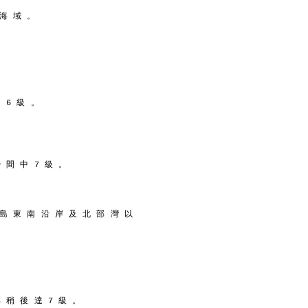
 海 域 。
 6 級 。
時 間 中 7 級 。
 島 東 南 沿 岸 及 北 部 灣 以
部 稍 後 達 7 級 。