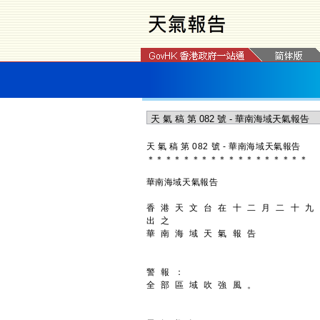
天 氣 稿 第 082 號 - 華南海域天氣報告
＊
＊
＊
＊
＊
＊
＊
＊
＊
＊
＊
＊
＊
＊
＊
＊
＊
＊
華南海域天氣報告
香 港 天 文 台 在 十 二 月 二 十 九
出 之
華 南 海 域 天 氣 報 告
警 報 ：
全 部 區 域 吹 強 風 。