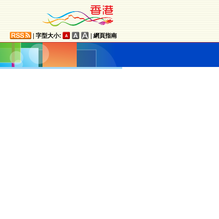
|
字型大小:
|
網頁指南