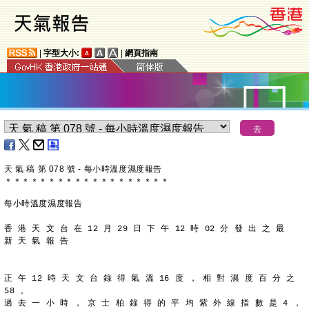
|
字型大小:
|
網頁指南
天 氣 稿 第 078 號 - 每小時溫度濕度報告
＊
＊
＊
＊
＊
＊
＊
＊
＊
＊
＊
＊
＊
＊
＊
＊
＊
＊
＊
每小時溫度濕度報告
香 港 天 文 台 在 12 月 29 日 下 午 12 時 02 分 發 出 之 最
新 天 氣 報 告
正 午 12 時 天 文 台 錄 得 氣 溫 16 度 ， 相 對 濕 度 百 分 之
58 。
過 去 一 小 時 ， 京 士 柏 錄 得 的 平 均 紫 外 線 指 數 是 4 ，