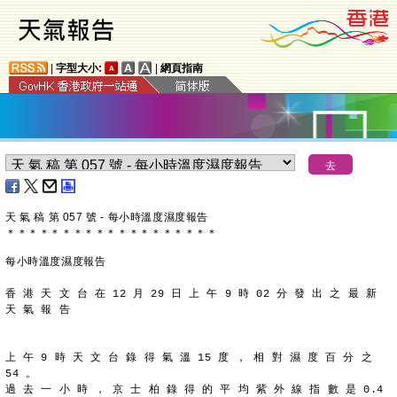
|
字型大小:
|
網頁指南
天 氣 稿 第 057 號 - 每小時溫度濕度報告
＊
＊
＊
＊
＊
＊
＊
＊
＊
＊
＊
＊
＊
＊
＊
＊
＊
＊
＊
每小時溫度濕度報告
香 港 天 文 台 在 12 月 29 日 上 午 9 時 02 分 發 出 之 最 新
天 氣 報 告
上 午 9 時 天 文 台 錄 得 氣 溫 15 度 ， 相 對 濕 度 百 分 之
54 。
過 去 一 小 時 ， 京 士 柏 錄 得 的 平 均 紫 外 線 指 數 是 0.4