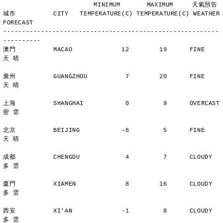
                        MINIMUM       MAXIMUM     天氣預告
城市          CITY   TEMPERATURE(C) TEMPERATURE(C) WEATHER 
FORECAST
---------------------------------------------------------
----------
澳門          MACAO             12        19      FINE          
天 晴
廣州          GUANGZHOU          7        20      FINE          
天 晴
上海          SHANGHAI           0         9      OVERCAST      
密 雲
北京          BEIJING           -6         5      FINE          
天 晴
成都          CHENGDU            4         7      CLOUDY        
多 雲
廈門          XIAMEN             8        16      CLOUDY        
多 雲
西安          XI'AN             -1         8      CLOUDY        
多 雲