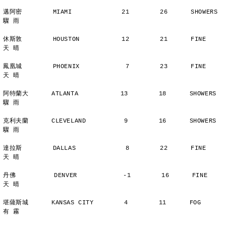
邁阿密        MIAMI             21        26      SHOWERS       
驟 雨
休斯敦        HOUSTON           12        21      FINE          
天 晴
鳳凰城        PHOENIX            7        23      FINE          
天 晴
阿特蘭大      ATLANTA           13        18      SHOWERS       
驟 雨
克利夫蘭      CLEVELAND          9        16      SHOWERS       
驟 雨
達拉斯        DALLAS             8        22      FINE          
天 晴
丹佛          DENVER            -1        16      FINE          
天 晴
堪薩斯城      KANSAS CITY        4        11      FOG           
有 霧