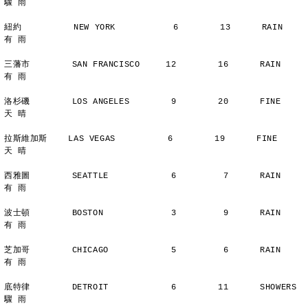
驟 雨
紐約          NEW YORK           6        13      RAIN          
有 雨
三藩市        SAN FRANCISCO     12        16      RAIN          
有 雨
洛杉磯        LOS ANGELES        9        20      FINE          
天 晴
拉斯維加斯    LAS VEGAS          6        19      FINE          
天 晴
西雅圖        SEATTLE            6         7      RAIN          
有 雨
波士頓        BOSTON             3         9      RAIN          
有 雨
芝加哥        CHICAGO            5         6      RAIN          
有 雨
底特律        DETROIT            6        11      SHOWERS       
驟 雨