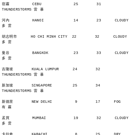
宿霧          CEBU              25        31      
THUNDERSTORMS 雷 暴
河內          HANOI             14        23      CLOUDY        
多 雲
胡志明市      HO CHI MINH CITY  22        32      CLOUDY        
多 雲
曼谷          BANGKOK           23        33      CLOUDY        
多 雲
吉隆坡        KUALA LUMPUR      24        32      
THUNDERSTORMS 雷 暴
新加坡        SINGAPORE         25        34      
THUNDERSTORMS 雷 暴
新德里        NEW DELHI          9        17      FOG           
有 霧
孟買          MUMBAI            19        32      CLOUDY        
多 雲
卡拉奇        KARACHI            8        25      DRY           