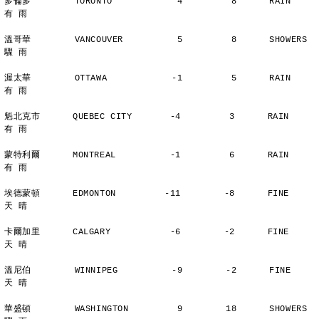
多倫多        TORONTO            4         8      RAIN          
有 雨
溫哥華        VANCOUVER          5         8      SHOWERS       
驟 雨
渥太華        OTTAWA            -1         5      RAIN          
有 雨
魁北克市      QUEBEC CITY       -4         3      RAIN          
有 雨
蒙特利爾      MONTREAL          -1         6      RAIN          
有 雨
埃德蒙頓      EDMONTON         -11        -8      FINE          
天 晴
卡爾加里      CALGARY           -6        -2      FINE          
天 晴
溫尼伯        WINNIPEG          -9        -2      FINE          
天 晴
華盛頓        WASHINGTON         9        18      SHOWERS       