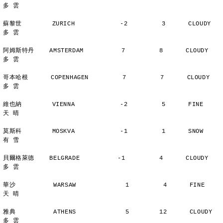
多 雲
蘇黎世        ZURICH            -2         3      CLOUDY        
多 雲
阿姆斯特丹    AMSTERDAM          7         8      CLOUDY        
多 雲
哥本哈根      COPENHAGEN         7         7      CLOUDY        
多 雲
維也納        VIENNA            -2         5      FINE          
天 晴
莫斯科        MOSKVA            -1         1      SNOW          
有 雪
貝爾格萊德    BELGRADE          -1         4      CLOUDY        
多 雲
華沙          WARSAW             1         4      FINE          
天 晴
雅典          ATHENS             5        12      CLOUDY        
多 雲