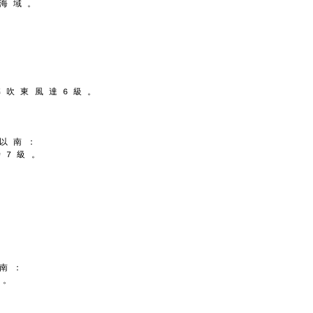
 海 域 。
轉 吹 東 風 達 6 級 。
 以 南 ：
 7 級 。
 南 ：
 。