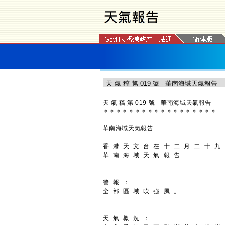
天 氣 稿 第 019 號 - 華南海域天氣報告
＊
＊
＊
＊
＊
＊
＊
＊
＊
＊
＊
＊
＊
＊
＊
＊
＊
＊
華南海域天氣報告
香 港 天 文 台 在 十 二 月 二 十 九
華 南 海 域 天 氣 報 告
警 報 ：
全 部 區 域 吹 強 風 。
天 氣 概 況 ：