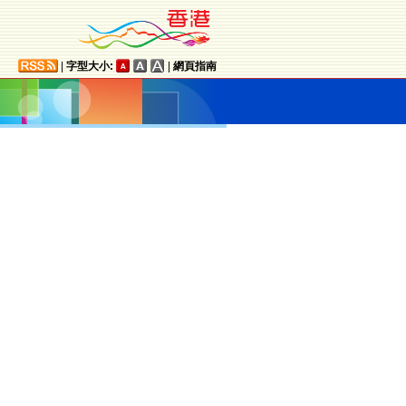
|
字型大小:
|
網頁指南