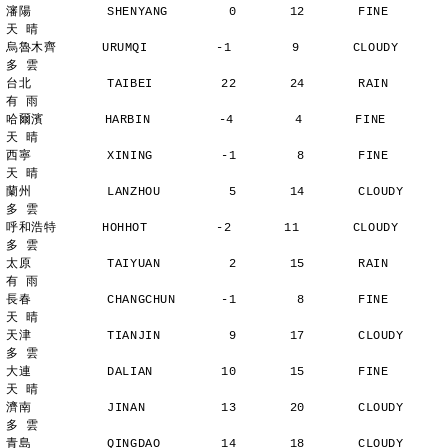
瀋陽          SHENYANG        0       12       FINE          
天 晴
烏魯木齊      URUMQI         -1        9       CLOUDY        
多 雲
台北          TAIBEI         22       24       RAIN          
有 雨
哈爾濱        HARBIN         -4        4       FINE          
天 晴
西寧          XINING         -1        8       FINE          
天 晴
蘭州          LANZHOU         5       14       CLOUDY        
多 雲
呼和浩特      HOHHOT         -2       11       CLOUDY        
多 雲
太原          TAIYUAN         2       15       RAIN          
有 雨
長春          CHANGCHUN      -1        8       FINE          
天 晴
天津          TIANJIN         9       17       CLOUDY        
多 雲
大連          DALIAN         10       15       FINE          
天 晴
濟南          JINAN          13       20       CLOUDY        
多 雲
青島          QINGDAO        14       18       CLOUDY        