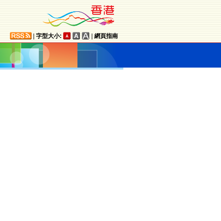
|
字型大小:
|
網頁指南