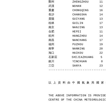
鄭州          ZHENGZHOU      11 
武漢          WUHAN          12 
重慶          CHONGQING      16 
長沙          CHANGSHA       14 
貴陽          GUIYANG        13 
桂林          GUILIN         17 
南京          NANJING        13 
合肥          HEFEI          11 
杭州          HANGZHOU       14 
南昌          NANCHANG       17 
福州          FUZHOU         19 
南寧          NANNING        20 
海口          HAIKOU         22 
石家莊        SHIJIAZHUANG    5  
銀川          YINCHUAN        0 
三亞          SANYA          23 
--------------------------------
以 上 資 料 由 中 國 氣 象 局 國 家
THE ABOVE INFORMATION IS PROVIDE
CENTRE OF THE CHINA METEOROLOGIC