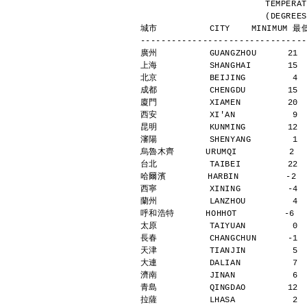
                
            
城市          CITY    MINIMUM 最低
--------------------------------
廣州          GUANGZHOU      21 
上海          SHANGHAI       15 
北京          BEIJING         4 
成都          CHENGDU        15 
廈門          XIAMEN         20 
西安          XI'AN           9 
昆明          KUNMING        12 
瀋陽          SHENYANG        1 
烏魯木齊      URUMQI          2   
台北          TAIBEI         22 
哈爾濱        HARBIN         -2  
西寧          XINING         -4 
蘭州          LANZHOU         4 
呼和浩特      HOHHOT         -6   
太原          TAIYUAN         0 
長春          CHANGCHUN      -1 
天津          TIANJIN         5 
大連          DALIAN          7 
濟南          JINAN           6 
青島          QINGDAO        12 
拉薩          LHASA           2 