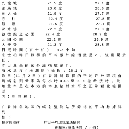
九 龍 城              21.5 度               27.1 度
跑 馬 地              23.0 度               28.6 度
黃 大 仙              21.9 度               27.7 度
赤   柱               22.4 度               27.8 度
觀   塘               21.5 度               27.1 度
深 水 埗              22.2 度               27.9 度
啟 德 跑 道 公 園     22.4 度               28.9 度
元 朗 公 園           22.2 度               26.9 度
大 美 督              21.3 度               25.8 度
日 照 時 間 ( 京 士 柏 ) ： 4.3 小 時
京 士 柏 昨 日 錄 得 的 平 均 紫 外 線 指 數 是 2 ， 強 度 屬 於
低 。
昨 日 最 高 的 紫 外 線 指 數 是 7 。
海 水 溫 度 ( 橫 瀾 島 ) 攝 氏 ： 26.1 度
昨 日 (11 月 2 日 ) 在 香 港 所 錄 得 的 平 均 戶 外 環 境 伽
瑪 輻 射 劑 量 率 為 每 小 時 0.08 至 0.15 微 希 沃 特 ， 此
劑 量 率 是 在 本 港 的 本 底 輻 射 水 平 之 正 常 變 化 範 圍 
以
內 ( 見 註 釋 ) 。
在 香 港 各 地 區 的 輻 射 監 測 站 所 錄 得 的 平 均 數 據 詳 
列
如 下 ：
輻射監測站           昨日平均環境伽瑪輻射
	                 劑量率(微希沃特 / 小時)