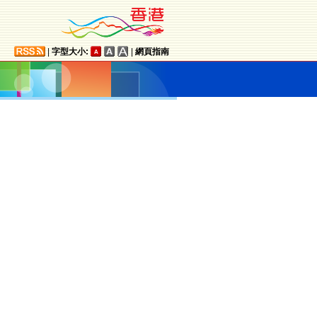
|
字型大小:
|
網頁指南