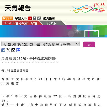
|
字型大小:
|
網頁指南
天 氣 稿 第 135 號 - 每小時溫度濕度報告
＊
＊
＊
＊
＊
＊
＊
＊
＊
＊
＊
＊
＊
＊
＊
＊
＊
＊
＊
每小時溫度濕度報告
香 港 天 文 台 在 9 月 24 日 下 午 1 時 46 分 發 出 之 最 新
天 氣 報 告
下 午 1 時 天 文 台 錄 得 氣 溫 27 度 ， 相 對 濕 度 百 分 之
95 。
過 去 一 小 時 ， 京 士 柏 錄 得 的 平 均 紫 外 線 指 數 是 2 ，