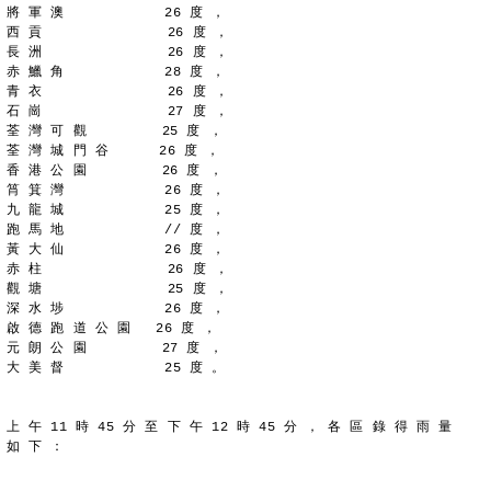
將 軍 澳            26 度 ，
西 貢               26 度 ，
長 洲               26 度 ，
赤 鱲 角            28 度 ，
青 衣               26 度 ，
石 崗               27 度 ，
荃 灣 可 觀         25 度 ，
荃 灣 城 門 谷      26 度 ，
香 港 公 園         26 度 ，
筲 箕 灣            26 度 ，
九 龍 城            25 度 ，
跑 馬 地            // 度 ，
黃 大 仙            26 度 ，
赤 柱               26 度 ，
觀 塘               25 度 ，
深 水 埗            26 度 ，
啟 德 跑 道 公 園   26 度 ，
元 朗 公 園         27 度 ，
大 美 督            25 度 。
上 午 11 時 45 分 至 下 午 12 時 45 分 ， 各 區 錄 得 雨 量
如 下 ：