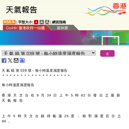
|
字型大小:
|
網頁指南
天 氣 稿 第 039 號 - 每小時溫度濕度報告
＊
＊
＊
＊
＊
＊
＊
＊
＊
＊
＊
＊
＊
＊
＊
＊
＊
＊
＊
每小時溫度濕度報告
香 港 天 文 台 在 9 月 24 日 上 午 5 時 02 分 發 出 之 最 新
天 氣 報 告
上 午 5 時 天 文 台 錄 得 氣 溫 25 度 ， 相 對 濕 度 百 分 之
96 。