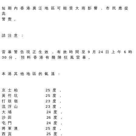
短 期 內 香 港 廣 泛 地 區 可 能 受 大 雨 影 響 ， 市 民 應 提 
高
警 覺 。
請 注 意 ：
雷 暴 警 告 現 正 生 效 ， 有 效 時 間 至 9 月 24 日 上 午 6 時
30 分 。 預 料 香 港 有 幾 陣 狂 風 雷 暴 。
本 港 其 他 地 區 的 氣 溫 ：
京 士 柏            25 度 ，
黃 竹 坑            25 度 ，
打 鼓 嶺            23 度 ，
流 浮 山            23 度 ，
大 埔               24 度 ，
沙 田               26 度 ，
屯 門               24 度 ，
將 軍 澳            25 度 ，
西 貢               25 度 ，