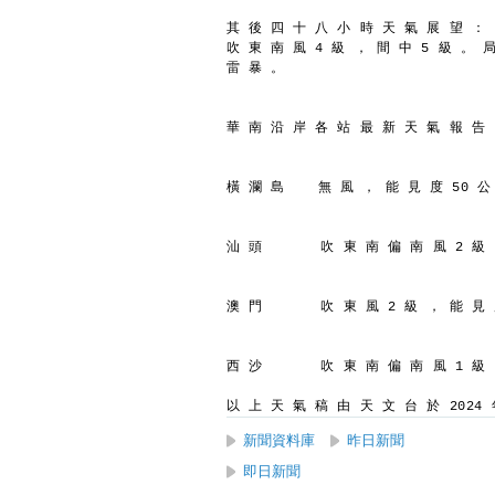
其 後 四 十 八 小 時 天 氣 展 望 ：
吹 東 南 風 4 級 ， 間 中 5 級 。 
雷 暴 。
華 南 沿 岸 各 站 最 新 天 氣 報 告
橫 瀾 島    無 風 ， 能 見 度 50 公
汕 頭       吹 東 南 偏 南 風 2 級
澳 門       吹 東 風 2 級 ， 能 見
西 沙       吹 東 南 偏 南 風 1 級
以 上 天 氣 稿 由 天 文 台 於 2024 年
新聞資料庫
昨日新聞
即日新聞