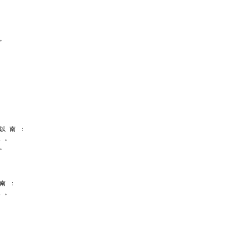
 。
 以 南 ：
級 。
 。
 南 ：
級 。