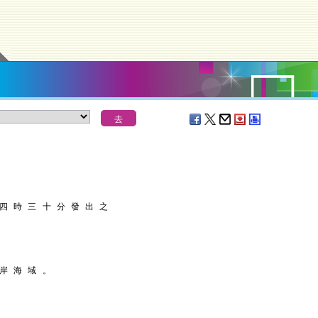
 四 時 三 十 分 發 出 之
 岸 海 域 。