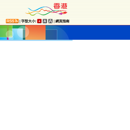
|
字型大小:
|
網頁指南