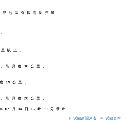
局 部 地 區 有 驟 雨 及 狂 風
 ：
 里 以 上 。
 ， 能 見 度 30 公 里 。
 度 19 公 里 。
 ， 能 見 度 20 公 里 。
 07 月 04 日 16 時 30 分 發 出
返回新聞列表
返回頁首