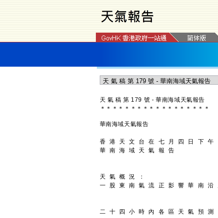
天 氣 稿 第 179 號 - 華南海域天氣報告
＊
＊
＊
＊
＊
＊
＊
＊
＊
＊
＊
＊
＊
＊
＊
＊
＊
＊
華南海域天氣報告
香 港 天 文 台 在 七 月 四 日 下 午
華 南 海 域 天 氣 報 告
天 氣 概 況 ：
一 股 東 南 氣 流 正 影 響 華 南 沿
二 十 四 小 時 內 各 區 天 氣 預 測