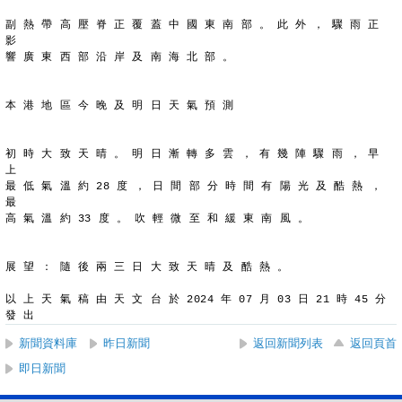
副 熱 帶 高 壓 脊 正 覆 蓋 中 國 東 南 部 。 此 外 ， 驟 雨 正 
影
響 廣 東 西 部 沿 岸 及 南 海 北 部 。
本 港 地 區 今 晚 及 明 日 天 氣 預 測
初 時 大 致 天 晴 。 明 日 漸 轉 多 雲 ， 有 幾 陣 驟 雨 ， 早 
上
最 低 氣 溫 約 28 度 ， 日 間 部 分 時 間 有 陽 光 及 酷 熱 ， 
最
高 氣 溫 約 33 度 。 吹 輕 微 至 和 緩 東 南 風 。
展 望 ： 隨 後 兩 三 日 大 致 天 晴 及 酷 熱 。
以 上 天 氣 稿 由 天 文 台 於 2024 年 07 月 03 日 21 時 45 分 
發 出
新聞資料庫
昨日新聞
返回新聞列表
返回頁首
即日新聞