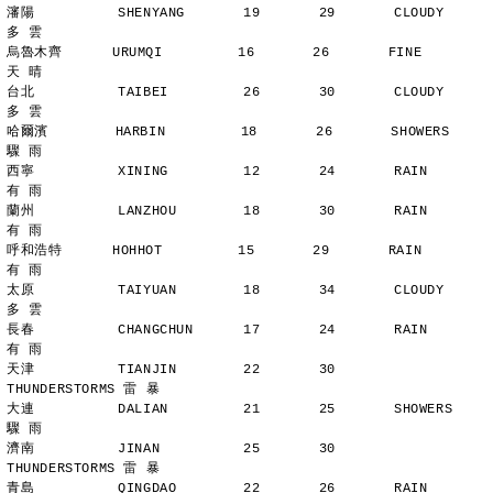
瀋陽          SHENYANG       19       29       CLOUDY        
多 雲
烏魯木齊      URUMQI         16       26       FINE          
天 晴
台北          TAIBEI         26       30       CLOUDY        
多 雲
哈爾濱        HARBIN         18       26       SHOWERS       
驟 雨
西寧          XINING         12       24       RAIN          
有 雨
蘭州          LANZHOU        18       30       RAIN          
有 雨
呼和浩特      HOHHOT         15       29       RAIN          
有 雨
太原          TAIYUAN        18       34       CLOUDY        
多 雲
長春          CHANGCHUN      17       24       RAIN          
有 雨
天津          TIANJIN        22       30       
THUNDERSTORMS 雷 暴
大連          DALIAN         21       25       SHOWERS       
驟 雨
濟南          JINAN          25       30       
THUNDERSTORMS 雷 暴
青島          QINGDAO        22       26       RAIN          