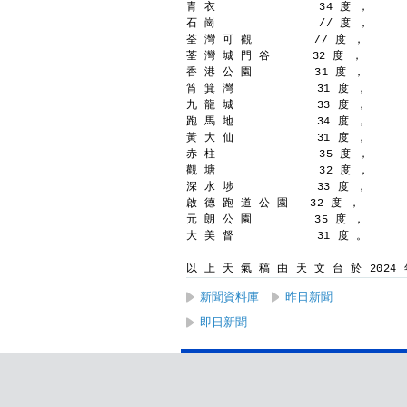
青 衣               34 度 ，
石 崗               // 度 ，
荃 灣 可 觀         // 度 ，
荃 灣 城 門 谷      32 度 ，
香 港 公 園         31 度 ，
筲 箕 灣            31 度 ，
九 龍 城            33 度 ，
跑 馬 地            34 度 ，
黃 大 仙            31 度 ，
赤 柱               35 度 ，
觀 塘               32 度 ，
深 水 埗            33 度 ，
啟 德 跑 道 公 園   32 度 ，
元 朗 公 園         35 度 ，
大 美 督            31 度 。
以 上 天 氣 稿 由 天 文 台 於 2024 年
新聞資料庫
昨日新聞
即日新聞