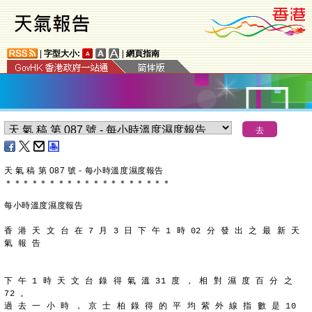
|
字型大小:
|
網頁指南
天 氣 稿 第 087 號 - 每小時溫度濕度報告
＊
＊
＊
＊
＊
＊
＊
＊
＊
＊
＊
＊
＊
＊
＊
＊
＊
＊
＊
每小時溫度濕度報告
香 港 天 文 台 在 7 月 3 日 下 午 1 時 02 分 發 出 之 最 新 天
氣 報 告
下 午 1 時 天 文 台 錄 得 氣 溫 31 度 ， 相 對 濕 度 百 分 之
72 。
過 去 一 小 時 ， 京 士 柏 錄 得 的 平 均 紫 外 線 指 數 是 10 