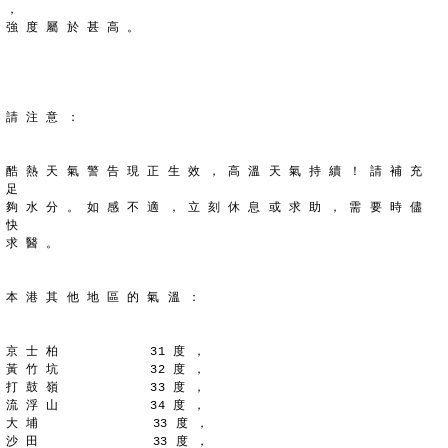
，
強 度 屬 於 甚 高 。
請 注 意 ：
酷 熱 天 氣 警 告 現 正 生 效 ， 高 溫 天 氣 持 續 ！ 請 補 充 
足
夠 水 分 。 如 感 不 適 ， 立 刻 休 息 或 求 助 ， 需 要 時 儘 
快
求 醫 。
本 港 其 他 地 區 的 氣 溫 ：
京 士 柏            31 度 ，
黃 竹 坑            32 度 ，
打 鼓 嶺            33 度 ，
流 浮 山            34 度 ，
大 埔               33 度 ，
沙 田               33 度 ，