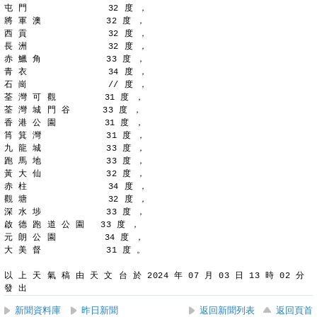
屯 門               32 度 ，
將 軍 澳            32 度 ，
西 貢               32 度 ，
長 洲               32 度 ，
赤 鱲 角            33 度 ，
青 衣               34 度 ，
石 崗               // 度 ，
荃 灣 可 觀         31 度 ，
荃 灣 城 門 谷      33 度 ，
香 港 公 園         31 度 ，
筲 箕 灣            31 度 ，
九 龍 城            33 度 ，
跑 馬 地            33 度 ，
黃 大 仙            32 度 ，
赤 柱               34 度 ，
觀 塘               32 度 ，
深 水 埗            33 度 ，
啟 德 跑 道 公 園   33 度 ，
元 朗 公 園         34 度 ，
大 美 督            31 度 。
以 上 天 氣 稿 由 天 文 台 於 2024 年 07 月 03 日 13 時 02 分 
發 出
新聞資料庫
昨日新聞
返回新聞列表
返回頁首