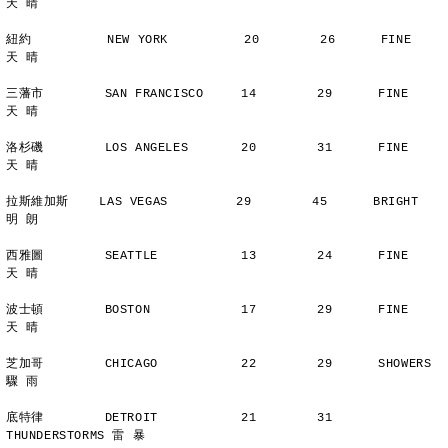
天 晴
紐約          NEW YORK          20        26      FINE          
天 晴
三藩市        SAN FRANCISCO     14        29      FINE          
天 晴
洛杉磯        LOS ANGELES       20        31      FINE          
天 晴
拉斯維加斯    LAS VEGAS         29        45      BRIGHT        
明 朗
西雅圖        SEATTLE           13        24      FINE          
天 晴
波士頓        BOSTON            17        29      FINE          
天 晴
芝加哥        CHICAGO           22        29      SHOWERS       
驟 雨
底特律        DETROIT           21        31      
THUNDERSTORMS 雷 暴