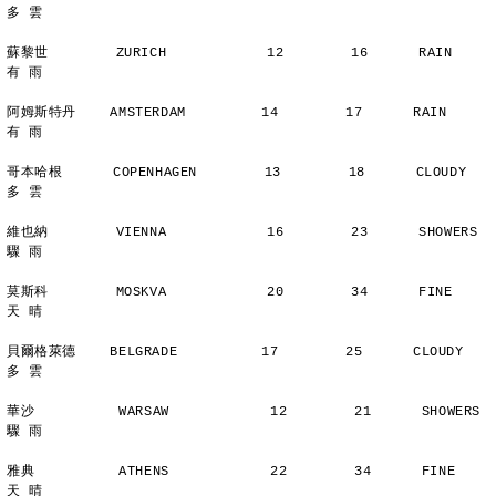
多 雲
蘇黎世        ZURICH            12        16      RAIN          
有 雨
阿姆斯特丹    AMSTERDAM         14        17      RAIN          
有 雨
哥本哈根      COPENHAGEN        13        18      CLOUDY        
多 雲
維也納        VIENNA            16        23      SHOWERS       
驟 雨
莫斯科        MOSKVA            20        34      FINE          
天 晴
貝爾格萊德    BELGRADE          17        25      CLOUDY        
多 雲
華沙          WARSAW            12        21      SHOWERS       
驟 雨
雅典          ATHENS            22        34      FINE          
天 晴