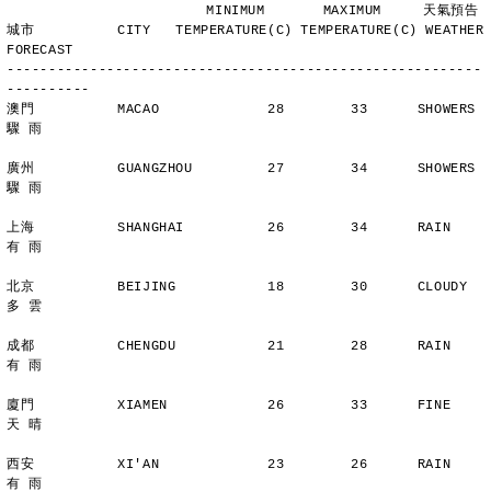
                        MINIMUM       MAXIMUM     天氣預告
城市          CITY   TEMPERATURE(C) TEMPERATURE(C) WEATHER 
FORECAST
---------------------------------------------------------
----------
澳門          MACAO             28        33      SHOWERS       
驟 雨
廣州          GUANGZHOU         27        34      SHOWERS       
驟 雨
上海          SHANGHAI          26        34      RAIN          
有 雨
北京          BEIJING           18        30      CLOUDY        
多 雲
成都          CHENGDU           21        28      RAIN          
有 雨
廈門          XIAMEN            26        33      FINE          
天 晴
西安          XI'AN             23        26      RAIN          
有 雨