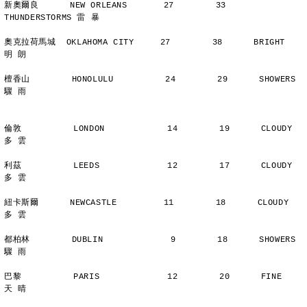
新奧爾良      NEW ORLEANS       27        33      
THUNDERSTORMS 雷 暴
奧克拉荷馬城  OKLAHOMA CITY     27        38      BRIGHT        
明 朗
檀香山        HONOLULU          24        29      SHOWERS       
驟 雨
倫敦          LONDON            14        19      CLOUDY        
多 雲
利茲          LEEDS             12        17      CLOUDY        
多 雲
紐卡斯爾      NEWCASTLE         11        18      CLOUDY        
多 雲
都柏林        DUBLIN             9        18      SHOWERS       
驟 雨
巴黎          PARIS             12        20      FINE          
天 晴