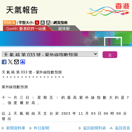
|
字型大小:
|
網頁指南
天 氣 稿 第 033 號 - 紫外線指數預測
＊
＊
＊
＊
＊
＊
＊
＊
＊
＊
＊
＊
＊
＊
＊
＊
＊
紫外線指數預測
十 一 月 三 日 ﹝ 星 期 五 ﹞ 的 最 高 紫 外 線 指 數 大 約 是 7
， 強 度 屬 於 高 。
以 上 天 氣 稿 由 天 文 台 於 2023 年 11 月 03 日 06 時 00 分 
發 出
新聞資料庫
昨日新聞
返回新聞列表
返回頁首