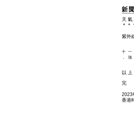
天 氣
＊
＊
紫外
十 一
， 強
以 上 
完
202
香港時