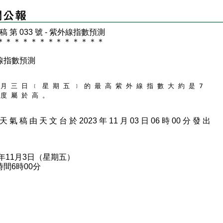
 稿 第 033 號 - 紫外線指數預測
＊
＊
＊
＊
＊
＊
＊
＊
＊
＊
＊
＊
＊
線指數預測
 月 三 日 ﹝ 星 期 五 ﹞ 的 最 高 紫 外 線 指 數 大 約 是 7
 度 屬 於 高 。
天 氣 稿 由 天 文 台 於 2023 年 11 月 03 日 06 時 00 分 發 出
3年11月3日（星期五）
間6時00分