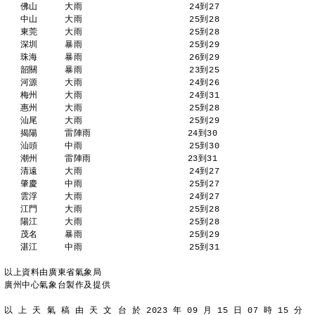
   佛山     大雨                    24到27 
   中山     大雨                    25到28 
   東莞     大雨                    25到28 
   深圳     暴雨                    25到29 
   珠海     暴雨                    26到29 
   韶關     暴雨                    23到25 
   河源     大雨                    24到26 
   梅州     大雨                    24到31 
   惠州     大雨                    25到28 
   汕尾     大雨                    25到29 
   揭陽     雷陣雨                  24到30 
   汕頭     中雨                    25到30 
   潮州     雷陣雨                  23到31 
   清遠     大雨                    24到27 
   肇慶     中雨                    25到27 
   雲浮     大雨                    24到27 
   江門     大雨                    25到28 
   陽江     大雨                    25到28 
   茂名     暴雨                    25到29 
   湛江     中雨                    25到31 
以上資料由廣東省氣象局
廣州中心氣象台製作及提供
以 上 天 氣 稿 由 天 文 台 於 2023 年 09 月 15 日 07 時 15 分 